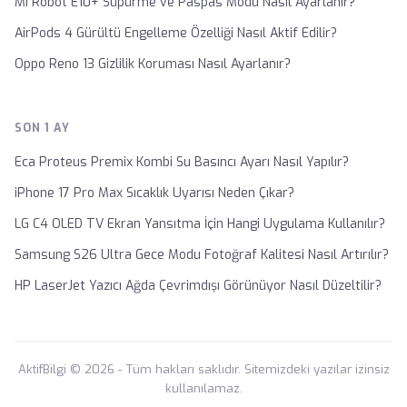
Mi Robot E10+ Süpürme ve Paspas Modu Nasıl Ayarlanır?
AirPods 4 Gürültü Engelleme Özelliği Nasıl Aktif Edilir?
Oppo Reno 13 Gizlilik Koruması Nasıl Ayarlanır?
SON 1 AY
Eca Proteus Premix Kombi Su Basıncı Ayarı Nasıl Yapılır?
iPhone 17 Pro Max Sıcaklık Uyarısı Neden Çıkar?
LG C4 OLED TV Ekran Yansıtma İçin Hangi Uygulama Kullanılır?
Samsung S26 Ultra Gece Modu Fotoğraf Kalitesi Nasıl Artırılır?
HP LaserJet Yazıcı Ağda Çevrimdışı Görünüyor Nasıl Düzeltilir?
AktifBilgi © 2026 - Tüm hakları saklıdır. Sitemizdeki yazılar izinsiz
kullanılamaz.