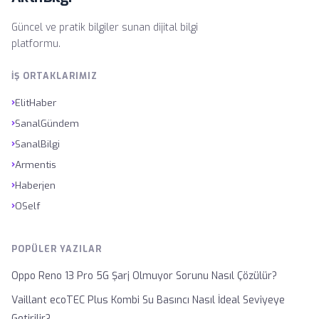
Güncel ve pratik bilgiler sunan dijital bilgi
platformu.
İŞ ORTAKLARIMIZ
›
ElitHaber
›
SanalGündem
›
SanalBilgi
›
Armentis
›
Haberjen
›
OSelf
POPÜLER YAZILAR
Oppo Reno 13 Pro 5G Şarj Olmuyor Sorunu Nasıl Çözülür?
Vaillant ecoTEC Plus Kombi Su Basıncı Nasıl İdeal Seviyeye
Getirilir?