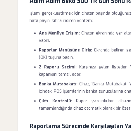
Adım Adım Beko 300 TR Gün Sonu 
İşlemi gerçekleştirmek için cihazın başında olduğunuzd
hata payını sıfıra indiren yöntem:
Ana Menüye Erişim:
Cihazın ekranında yer ala
yapın.
Raporlar Menüsüne Giriş:
Ekranda beliren se
(OK) tuşuna basın.
Z Raporu Seçimi:
Karşınıza gelen listeden 
kapanışını temsil eder.
Banka Mutabakatı:
Cihaz, 'Banka Mutabakatı Ya
içindeki POS işlemlerinin banka sunucularına ona
Çıktı Kontrolü:
Rapor yazdırılırken cihazı
tamamlandığında cihaz otomatik olarak bir özet f
Raporlama Sürecinde Karşılaşılan Y