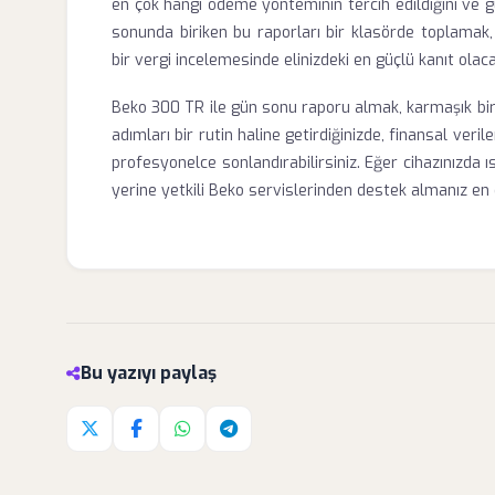
en çok hangi ödeme yönteminin tercih edildiğini ve g
sonunda biriken bu raporları bir klasörde toplamak, 
bir vergi incelemesinde elinizdeki en güçlü kanıt olaca
Beko 300 TR ile gün sonu raporu almak, karmaşık bir te
adımları bir rutin haline getirdiğinizde, finansal ver
profesyonelce sonlandırabilirsiniz. Eğer cihazınızda ı
yerine yetkili Beko servislerinden destek almanız en 
Bu yazıyı paylaş
Twitter'da paylaş
Facebook'da paylaş
Whatsapp'da paylaş
Telegram'da paylaş