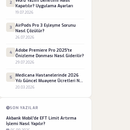
Word Yazım Denetimi Nasıl
2
Kapatılır? Uygulama Ayarları
19.07.2026
AirPods Pro 3 Eşleşme Sorunu
3
Nasıl Çözülür?
26.07.2026
Adobe Premiere Pro 2025'te
4
Önizleme Donması Nasıl Giderilir?
29.07.2026
Medicana Hastanelerinde 2026
5
Yılı Güncel Muayene Ücretleri Ne
Kadar?
20.03.2026
SON YAZILAR
Akbank Mobil'de EFT Limit Artırma
İşlemi Nasıl Yapılır?