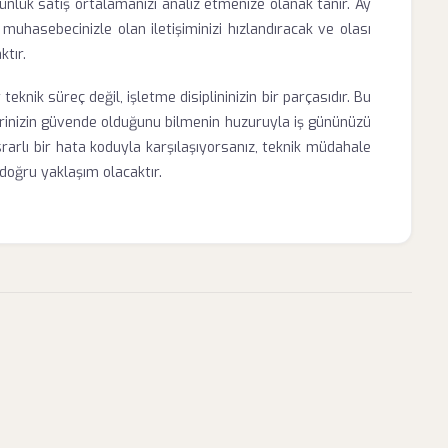
ünlük satış ortalamanızı analiz etmenize olanak tanır. Ay
muhasebecinizle olan iletişiminizi hızlandıracak ve olası
ktır.
knik süreç değil, işletme disiplininizin bir parçasıdır. Bu
ilerinizin güvende olduğunu bilmenin huzuruyla iş gününüzü
srarlı bir hata koduyla karşılaşıyorsanız, teknik müdahale
doğru yaklaşım olacaktır.