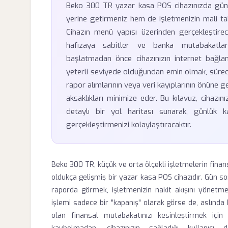
Beko 300 TR yazar kasa POS cihazınızda gün 
yerine getirmeniz hem de işletmenizin mali taki
Cihazın menü yapısı üzerinden gerçekleştireceğ
hafızaya sabitler ve banka mutabakatları
başlatmadan önce cihazınızın internet bağlan
yeterli seviyede olduğundan emin olmak, sürecin 
rapor alımlarının veya veri kayıplarının önüne ge
aksaklıkları minimize eder. Bu kılavuz, cihazın
detaylı bir yol haritası sunarak, günlük k
gerçekleştirmenizi kolaylaştıracaktır.
Beko 300 TR, küçük ve orta ölçekli işletmelerin finan
oldukça gelişmiş bir yazar kasa POS cihazıdır. Gün sonu
raporda görmek, işletmenizin nakit akışını yönetmek
işlemi sadece bir "kapanış" olarak görse de, aslın
olan finansal mutabakatınızı kesinleştirmek içi