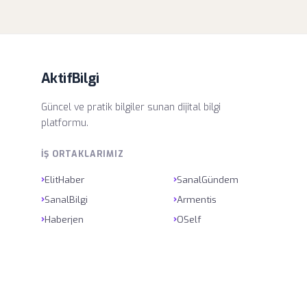
AktifBilgi
Güncel ve pratik bilgiler sunan dijital bilgi
platformu.
İŞ ORTAKLARIMIZ
›
›
ElitHaber
SanalGündem
›
›
SanalBilgi
Armentis
›
›
Haberjen
OSelf