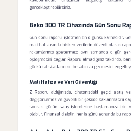
kaybolmadan, cihazınızın sağladığı kullanıcı
gerçekleştirebilirsiniz.
Beko 300 TR Cihazında Gün Sonu R
Gün sonu raporu, işletmenizin o günkü karnesidir. Geli
mali hafızasında biriken verilerin düzenli olarak rap
rakamlarınızı göstermez; aynı zamanda o gün gerçe
eşleşmesini sağlar. Raporu almadığınız takdirde, ba
günkü tahsilatlarınızın hesabınıza geçmesini engelleyeb
Mali Hafıza ve Veri Güvenliği
Z Raporu aldığınızda, cihazınızdaki geçici satış ver
değiştirilemez ve güvenli bir şekilde saklanmasını sağ
sonraki günün satış işlemlerine başlamanıza izin v
olabilir. Finansal disiplin, her iş günü sonunda bu rap