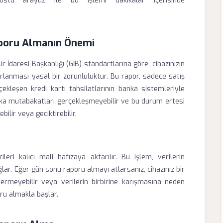
 dostu arayüz ile bu işlemi dakikalar içerisinde
aporu Almanın Önemi
r İdaresi Başkanlığı (GİB) standartlarına göre, cihazınızın
orlanması yasal bir zorunluluktur. Bu rapor, sadece satış
kleşen kredi kartı tahsilatlarının banka sistemleriyle
nka mutabakatları gerçekleşmeyebilir ve bu durum ertesi
ilir veya geciktirebilir.
ileri kalıcı mali hafızaya aktarılır. Bu işlem, verilerin
lar. Eğer gün sonu raporu almayı atlarsanız, cihazınız bir
ermeyebilir veya verilerin birbirine karışmasına neden
oru almakla başlar.