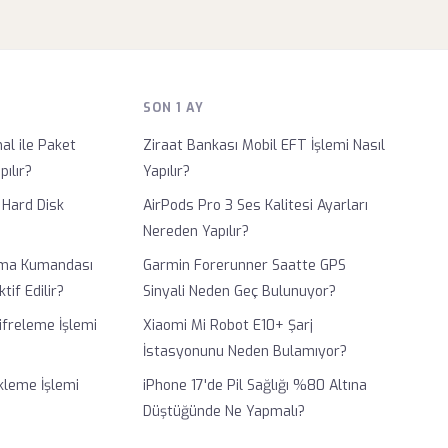
SON 1 AY
al ile Paket
Ziraat Bankası Mobil EFT İşlemi Nasıl
ılır?
Yapılır?
 Hard Disk
AirPods Pro 3 Ses Kalitesi Ayarları
Nereden Yapılır?
lima Kumandası
Garmin Forerunner Saatte GPS
tif Edilir?
Sinyali Neden Geç Bulunuyor?
ifreleme İşlemi
Xiaomi Mi Robot E10+ Şarj
İstasyonunu Neden Bulamıyor?
kleme İşlemi
iPhone 17'de Pil Sağlığı %80 Altına
Düştüğünde Ne Yapmalı?