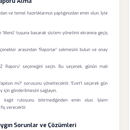
Raporu Alma
an ve temel hazırlıklarınızı yaptığınızdan emin olun. İşte
n 'Menü' tuşuna basarak sistem yönetimi ekranına geçiş
çenekler arasından 'Raporlar' sekmesini bulun ve onay
'Z Raporu' seçeneğini seçin. Bu seçenek, günün mali
pılsın mı?' sorusunu yöneltecektir. 'Evet'i seçerek gün
y için gönderilmesini sağlayın.
n kağıt rulosunu bitirmediğinden emin olun. İşlem
iş verecektir.
aygın Sorunlar ve Çözümleri