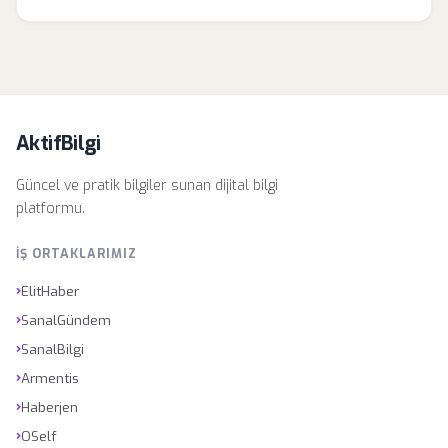
AktifBilgi
Güncel ve pratik bilgiler sunan dijital bilgi
platformu.
İŞ ORTAKLARIMIZ
›
ElitHaber
›
SanalGündem
›
SanalBilgi
›
Armentis
›
Haberjen
›
OSelf