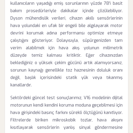
kullanıcıların yaşadığı emiş sorunlarının yüzde 78'i basit
bakım prosedürleriyle dakikalar içinde çözülebiliyor.
Dyson mühendislik verileri, cihazın akıllı sensörlerinin
hava yolundaki en ufak bir engeli bile algılayarak motor
devrini korumak adına performansı optimize etmeye
çalıştığını gösteriyor. Dolayısıyla, süpürgenizden tam
verim alabilmek için hava akış yolunun milimetrik
düzeyde temiz kalması kritiktir. Eğer cihazınızdan
beklediğiniz o yüksek çekim gücünü artık alamıyorsanız,
sorunun kaynağı genellikle toz haznesinin doluluk oranı
değil, başlık içerisindeki statik yük veya tıkanmış
kanallardır.
Sektördeki güncel test sonuçlarımız, V16 modelinin dijital
motorunun kendi kendini koruma moduna geçebilmesi için
hava girişindeki basınç farkını sürekli ölçtüğünü kanıtlıyor.
Filtrelerde biriken mikroskobik tozlar, hava akışını
kısıtlayarak sensörlerin yanlış sinyal göndermesine