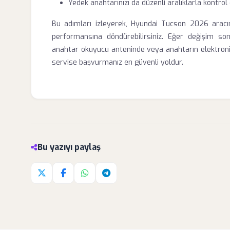
Yedek anahtarınızı da düzenli aralıklarla kontrol
Bu adımları izleyerek, Hyundai Tucson 2026 aracı
performansına döndürebilirsiniz. Eğer değişim son
anahtar okuyucu anteninde veya anahtarın elektronik 
servise başvurmanız en güvenli yoldur.
Bu yazıyı paylaş
Twitter'da paylaş
Facebook'da paylaş
Whatsapp'da paylaş
Telegram'da paylaş