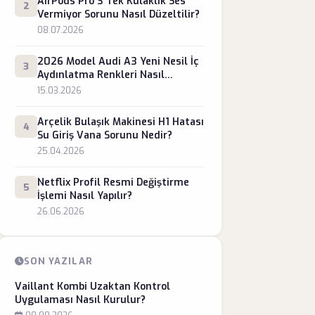
AirPods Pro 3 Tek Kulaklık Ses
2
Vermiyor Sorunu Nasıl Düzeltilir?
08.07.2026
2026 Model Audi A3 Yeni Nesil İç
3
Aydınlatma Renkleri Nasıl
Değiştirilir?
15.03.2026
Arçelik Bulaşık Makinesi H1 Hatası
4
Su Giriş Vana Sorunu Nedir?
25.04.2026
Netflix Profil Resmi Değiştirme
5
İşlemi Nasıl Yapılır?
26.06.2026
SON YAZILAR
Vaillant Kombi Uzaktan Kontrol
Uygulaması Nasıl Kurulur?