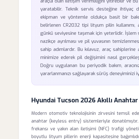
araçla olan iletişim verimliliğini yitirebilir ve
yaratabilir. Teknik servis desteğine ihtiyaç 
ekipman ve yöntemle oldukça basit bir bakı
belirlenen CR2032 tipi lityum pilin kullanımı, 
günkü seviyesine taşımak için yeterlidir. İşlem 
nazikçe ayrılması ve pil yuvasının temizlenme
sahip adımlardır. Bu kılavuz, araç sahiplerine 
minimize ederek pil değişimini nasıl gerçekle
Doğru uygulanan bu periyodik bakım, aracınızı
yararlanmanızı sağlayarak sürüş deneyiminizi iyi
Hyundai Tucson 2026 Akıllı Anahtar 
Modern otomotiv teknolojisinin zirvesini temsil ed
anahtar (keyless entry) sistemleriyle donatılmıştır
frekansı ve yakın alan iletişimi (NFC) trafiği yönet
boyutlu lityum pillerin enerji kapasitesine bağımlıdır