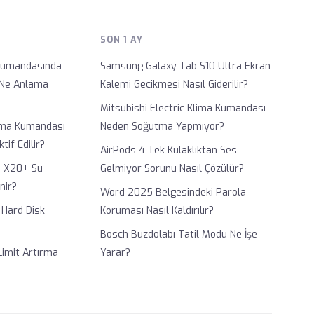
SON 1 AY
 Kumandasında
Samsung Galaxy Tab S10 Ultra Ekran
 Ne Anlama
Kalemi Gecikmesi Nasıl Giderilir?
Mitsubishi Electric Klima Kumandası
lima Kumandası
Neden Soğutma Yapmıyor?
tif Edilir?
AirPods 4 Tek Kulaklıktan Ses
m X20+ Su
Gelmiyor Sorunu Nasıl Çözülür?
nir?
Word 2025 Belgesindeki Parola
 Hard Disk
Koruması Nasıl Kaldırılır?
Bosch Buzdolabı Tatil Modu Ne İşe
Limit Artırma
Yarar?