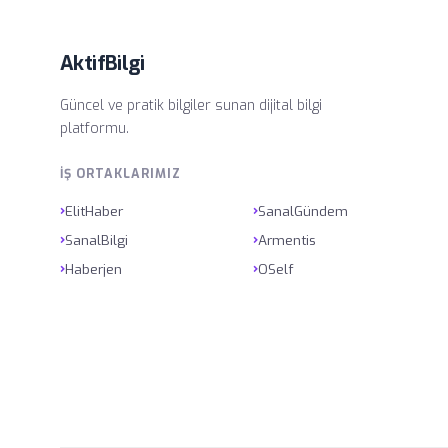
AktifBilgi
Güncel ve pratik bilgiler sunan dijital bilgi
platformu.
İŞ ORTAKLARIMIZ
›
›
ElitHaber
SanalGündem
›
›
SanalBilgi
Armentis
›
›
Haberjen
OSelf