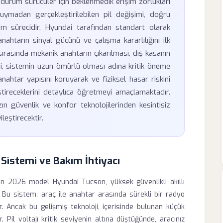
 bu durum sürücüler için beklenmedik erişim zorlukları
duymadan gerçekleştirilebilen pil değişimi, doğru
m sürecidir. Hyundai tarafından standart olarak
anahtarın sinyal gücünü ve çalışma kararlılığını ilk
sırasında mekanik anahtarın çıkarılması, dış kasanın
si, sistemin uzun ömürlü olması adına kritik öneme
anahtar yapısını koruyarak ve fiziksel hasar riskini
ştireceklerini detaylıca öğretmeyi amaçlamaktadır.
n güvenlik ve konfor teknolojilerinden kesintisiz
leştirecektir.
Sistemi ve Bakım İhtiyacı
en 2026 model Hyundai Tucson, yüksek güvenlikli akıllı
. Bu sistem, araç ile anahtar arasında sürekli bir radyo
ir. Ancak bu gelişmiş teknoloji, içerisinde bulunan küçük
. Pil voltajı kritik seviyenin altına düştüğünde, aracınız