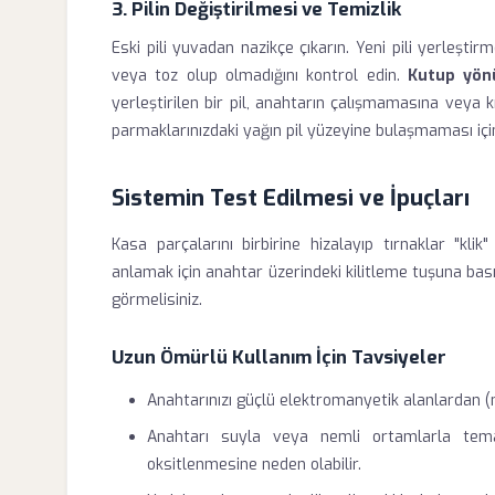
3. Pilin Değiştirilmesi ve Temizlik
Eski pili yuvadan nazikçe çıkarın. Yeni pili yerleşt
veya toz olup olmadığını kontrol edin.
Kutup yön
yerleştirilen bir pil, anahtarın çalışmamasına veya kı
parmaklarınızdaki yağın pil yüzeyine bulaşmaması için
Sistemin Test Edilmesi ve İpuçları
Kasa parçalarını birbirine hizalayıp tırnaklar "kli
anlamak için anahtar üzerindeki kilitleme tuşuna bas
görmelisiniz.
Uzun Ömürlü Kullanım İçin Tavsiyeler
Anahtarınızı güçlü elektromanyetik alanlardan (
Anahtarı suyla veya nemli ortamlarla temas
oksitlenmesine neden olabilir.