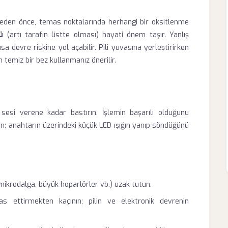
irmeden önce, temas noktalarında herhangi bir oksitlenme
ü
(artı tarafın üstte olması) hayati önem taşır. Yanlış
sa devre riskine yol açabilir. Pili yuvasına yerleştirirken
 temiz bir bez kullanmanız önerilir.
k" sesi verene kadar bastırın. İşlemin başarılı olduğunu
ın; anahtarın üzerindeki küçük LED ışığın yanıp söndüğünü
mikrodalga, büyük hoparlörler vb.) uzak tutun.
 ettirmekten kaçının; pilin ve elektronik devrenin