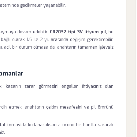
sisteminde gecikmeler yaşanabilir.
l yaymaya devam edebilir.
CR2032 tipi 3V lityum pil
, bu
ğlı olarak 1.5 ile 2 yıl arasında değişim gerektirebilir.
ısı, acil bir durum olmasa da, anahtarın tamamen işlevsiz
ipmanlar
, kasanın zarar görmesini engeller. İhtiyacınız olan
tercih etmek, anahtarın çekim mesafesini ve pil ömrünü
al tornavida kullanacaksanız, ucunu bir bantla sararak
iz.