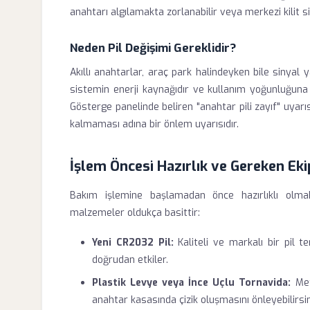
anahtarı algılamakta zorlanabilir veya merkezi kilit 
Neden Pil Değişimi Gereklidir?
Akıllı anahtarlar, araç park halindeyken bile sinya
sistemin enerji kaynağıdır ve kullanım yoğunluğuna ba
Gösterge panelinde beliren "anahtar pili zayıf" uyar
kalmaması adına bir önlem uyarısıdır.
İşlem Öncesi Hazırlık ve Gereken Ek
Bakım işlemine başlamadan önce hazırlıklı olmak
malzemeler oldukça basittir:
Yeni CR2032 Pil:
Kaliteli ve markalı bir pil 
doğrudan etkiler.
Plastik Levye veya İnce Uçlu Tornavida:
Met
anahtar kasasında çizik oluşmasını önleyebilirsin