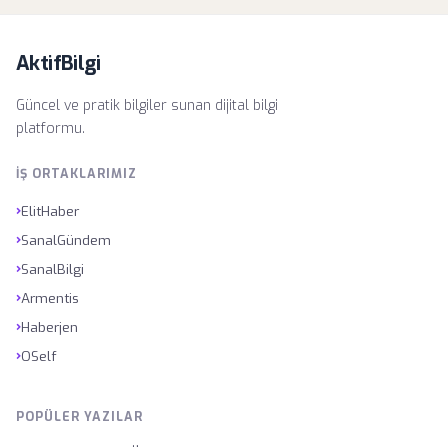
AktifBilgi
Güncel ve pratik bilgiler sunan dijital bilgi
platformu.
İŞ ORTAKLARIMIZ
›
ElitHaber
›
SanalGündem
›
SanalBilgi
›
Armentis
›
Haberjen
›
OSelf
POPÜLER YAZILAR