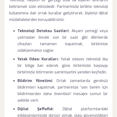
Teknoloji, hayatın bir gerçeği olsa da ilişkinin sınırlarını
belirlemek sizin elinizdedir. Partnerinizle birlikte teknoloji
kullanımına dair ortak kurallar geliştirerek, ilişkinizi dijital
müdahalelerden koruyabilirsiniz.
Teknoloji Detoksu Saatleri:
Akşam yemeği veya
yatmadan önceki son bir saat gibi dilimlerde
cihazları tamamen kapatmak, birbirinize
odaklanmanızı sağlar.
Yatak Odası Kuralları:
Yatak odasını teknoloji dışı
bir bölge ilan ederek, güne birbirinizle başlayıp
birbirinizle bitirmenin samimiyetini yeniden keşfedin.
Bildirim Yönetimi:
Ortak zamanlarda gereksiz
bildirimleri kapatmak, partnerinize 'sen benim için
bildirimlerden daha önemlisin' mesajını somut bir
şekilde verir.
Dijital Şeffaflık:
Dijital platformlardaki
etkileşimlerinizde dürüst olmak, olası güvensizlikleri