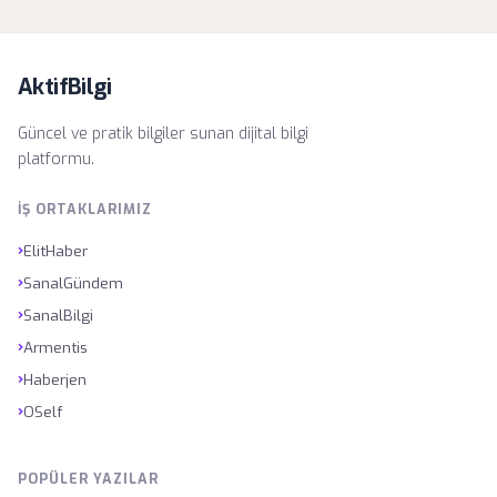
AktifBilgi
Güncel ve pratik bilgiler sunan dijital bilgi
platformu.
İŞ ORTAKLARIMIZ
›
ElitHaber
›
SanalGündem
›
SanalBilgi
›
Armentis
›
Haberjen
›
OSelf
POPÜLER YAZILAR