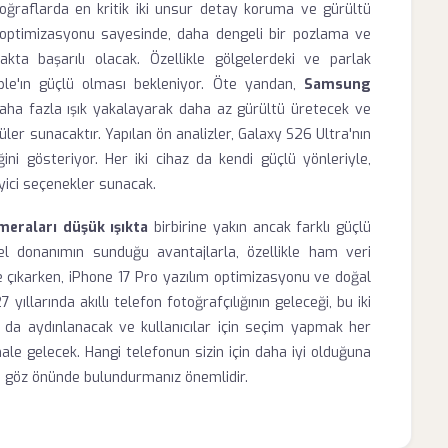
toğraflarda en kritik iki unsur detay koruma ve gürültü
m optimizasyonu sayesinde, daha dengeli bir pozlama ve
kta başarılı olacak. Özellikle gölgelerdeki ve parlak
ple'ın güçlü olması bekleniyor. Öte yandan,
Samsung
aha fazla ışık yakalayarak daha az gürültü üretecek ve
tüler sunacaktır. Yapılan ön analizler, Galaxy S26 Ultra'nın
ni gösteriyor. Her iki cihaz da kendi güçlü yönleriyle,
eyici seçenekler sunacak.
eraları düşük ışıkta
birbirine yakın ancak farklı güçlü
el donanımın sunduğu avantajlarla, özellikle ham veri
çıkarken, iPhone 17 Pro yazılım optimizasyonu ve doğal
llarında akıllı telefon fotoğrafçılığının geleceği, bu iki
 da aydınlanacak ve kullanıcılar için seçim yapmak her
le gelecek. Hangi telefonun sizin için daha iyi olduğuna
nizi göz önünde bulundurmanız önemlidir.