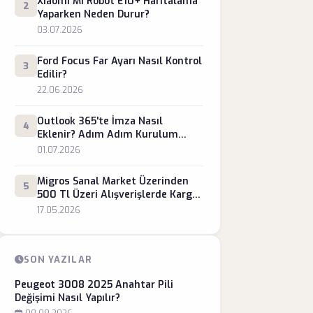
Xiaomi Mi Robot E10+ Haritalama
2
Yaparken Neden Durur?
03.07.2026
Ford Focus Far Ayarı Nasıl Kontrol
3
Edilir?
22.06.2026
Outlook 365'te İmza Nasıl
4
Eklenir? Adım Adım Kurulum
Rehberi
01.07.2026
Migros Sanal Market Üzerinden
5
500 Tl Üzeri Alışverişlerde Kargo
Ücretsiz mi?
17.05.2026
SON YAZILAR
Peugeot 3008 2025 Anahtar Pili
Değişimi Nasıl Yapılır?