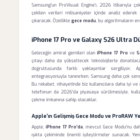
Samsung'un ProVisual Engine'ı, 2026 itibarıyla ço
çekilen verileri milisaniyeler içinde analiz edere
çıkaracak. Özellikle
gece modu
, bu algoritmaların en
iPhone 17 Pro ve Galaxy S26 Ultra D
Geleceğin amiral gemileri olan
iPhone 17 Pro
ve
S
çıtayı daha da yükseltecek teknolojilerle donatılac
doğrultusunda farklı yaklaşımlar sergiliyor.
entegrasyonuyla tanınırken, Samsung daha çok sens
Bu rekabet, nihayetinde biz kullanıcılara daha iyi ve 
telefonun da 2026'da piyasaya sürülmesiyle, kullan
çekme imkanına sahip olacaklar.
Apple'ın Gelişmiş Gece Modu ve ProRAW Yen
Apple,
iPhone 17 Pro'da
, mevcut Gece Modu'nu daha 
ışıkta çekiminde önemli iyileştirmeler sunacak. Ye