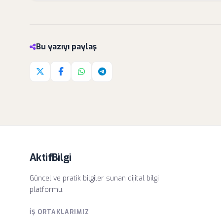
Bu yazıyı paylaş
Twitter'da paylaş
Facebook'da paylaş
Whatsapp'da paylaş
Telegram'da paylaş
AktifBilgi
Güncel ve pratik bilgiler sunan dijital bilgi
platformu.
İŞ ORTAKLARIMIZ