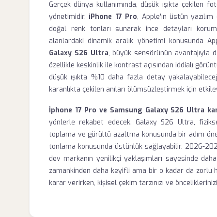
Gerçek dünya kullanımında, düşük ışıkta çekilen fo
yönetimidir.
iPhone 17 Pro
, Apple'ın üstün yazılı
doğal renk tonları sunarak ince detayları koruma
alanlardaki dinamik aralık yönetimi konusunda Ap
Galaxy S26 Ultra
, büyük sensörünün avantajıyla d
özellikle keskinlik ile kontrast açısından iddialı görün
düşük ışıkta %10 daha fazla detay yakalayabileceği
karanlıkta çekilen anıları ölümsüzleştirmek için etkil
İphone 17 Pro ve Samsung Galaxy S26 Ultra kam
yönlerle rekabet edecek. Galaxy S26 Ultra, fiziks
toplama ve gürültü azaltma konusunda bir adım öne 
tonlama konusunda üstünlük sağlayabilir. 2026-2027 yı
dev markanın yenilikçi yaklaşımları sayesinde daha
zamankinden daha keyifli ama bir o kadar da zorlu ha
karar verirken, kişisel çekim tarzınızı ve öncelikleri