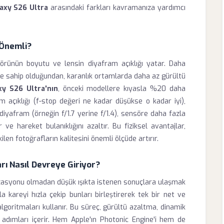
xy S26 Ultra
arasındaki farkları kavramanıza yardımcı
 Önemli?
örünün boyutu ve lensin diyafram açıklığı yatar. Daha
ne sahip olduğundan, karanlık ortamlarda daha az gürültü
xy S26 Ultra'nın
, önceki modellere kıyasla %20 daha
 açıklığı (f-stop değeri ne kadar düşükse o kadar iyi),
r diyafram (örneğin f/1.7 yerine f/1.4), sensöre daha fazla
ve hareket bulanıklığını azaltır. Bu fiziksel avantajlar,
kilen fotoğrafların kalitesini önemli ölçüde artırır.
ı Nasıl Devreye Giriyor?
izasyonu olmadan düşük ışıkta istenen sonuçlara ulaşmak
a kareyi hızla çekip bunları birleştirerek tek bir net ve
lgoritmaları kullanır. Bu süreç, gürültü azaltma, dinamik
 adımları içerir. Hem Apple'ın Photonic Engine'i hem de