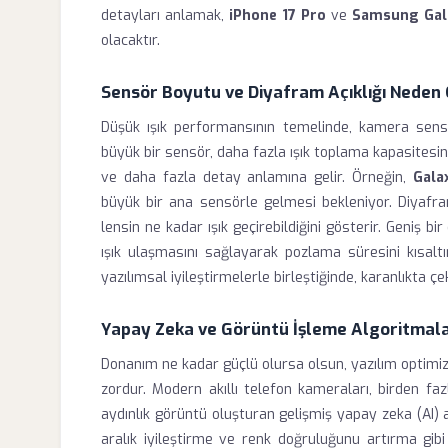
detayları anlamak,
iPhone 17 Pro
ve
Samsung Gala
olacaktır.
Sensör Boyutu ve Diyafram Açıklığı Neden
Düşük ışık performansının temelinde, kamera sens
büyük bir sensör, daha fazla ışık toplama kapasitesi
ve daha fazla detay anlamına gelir. Örneğin,
Gala
büyük bir ana sensörle gelmesi bekleniyor. Diyafram
lensin ne kadar ışık geçirebildiğini gösterir. Geniş bi
ışık ulaşmasını sağlayarak pozlama süresini kısaltır 
yazılımsal iyileştirmelerle birleştiğinde, karanlıkta çe
Yapay Zeka ve Görüntü İşleme Algoritmalar
Donanım ne kadar güçlü olursa olsun, yazılım optim
zordur. Modern akıllı telefon kameraları, birden fazl
aydınlık görüntü oluşturan gelişmiş yapay zeka (AI) a
aralık iyileştirme ve renk doğruluğunu artırma gibi