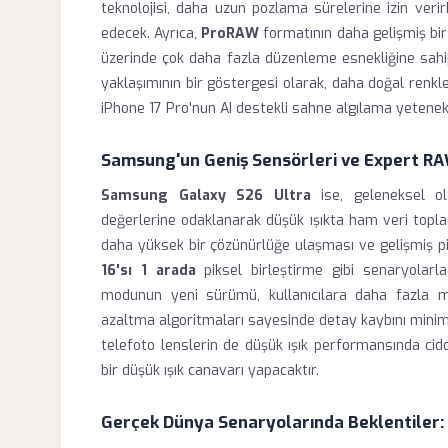
teknolojisi, daha uzun pozlama sürelerine izin veri
edecek. Ayrıca,
ProRAW
formatının daha gelişmiş bir v
üzerinde çok daha fazla düzenleme esnekliğine sahip
yaklaşımının bir göstergesi olarak, daha doğal renkler
iPhone 17 Pro'nun AI destekli sahne algılama yetene
Samsung'un Geniş Sensörleri ve Expert RA
Samsung Galaxy S26 Ultra
ise, geleneksel o
değerlerine odaklanarak düşük ışıkta ham veri topl
daha yüksek bir çözünürlüğe ulaşması ve gelişmiş piks
16'sı 1 arada
piksel birleştirme gibi senaryolarl
modunun yeni sürümü, kullanıcılara daha fazla m
azaltma algoritmaları sayesinde detay kaybını minimum
telefoto lenslerin de düşük ışık performansında cid
bir düşük ışık canavarı yapacaktır.
Gerçek Dünya Senaryolarında Beklentiler: