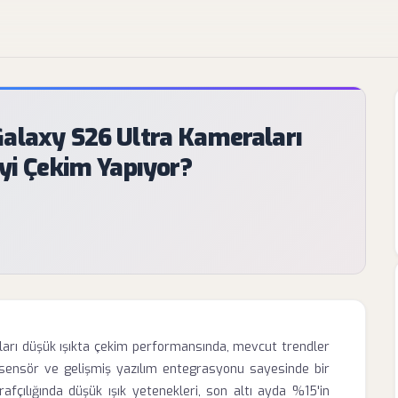
alaxy S26 Ultra Kameraları
İyi Çekim Yapıyor?
arı düşük ışıkta çekim performansında, mevcut trendler
 sensör ve gelişmiş yazılım entegrasyonu sayesinde bir
afçılığında düşük ışık yetenekleri, son altı ayda %15'in