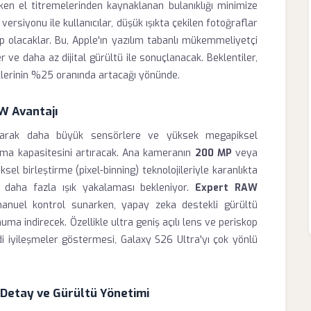
rken el titremelerinden kaynaklanan bulanıklığı minimize
ersiyonu ile kullanıcılar, düşük ışıkta çekilen fotoğraflar
 olacaklar. Bu, Apple'ın yazılım tabanlı mükemmeliyetçi
 ve daha az dijital gürültü ile sonuçlanacak. Beklentiler,
klerinin %25 oranında artacağı yönünde.
W Avantajı
larak daha büyük sensörlere ve yüksek megapiksel
ama kapasitesini artıracak. Ana kameranın
200 MP
veya
el birleştirme (pixel-binning) teknolojileriyle karanlıkta
a daha fazla ışık yakalaması bekleniyor.
Expert RAW
anuel kontrol sunarken, yapay zeka destekli gürültü
a indirecek. Özellikle ultra geniş açılı lens ve periskop
di iyileşmeler göstermesi, Galaxy S26 Ultra'yı çok yönlü
 Detay ve Gürültü Yönetimi