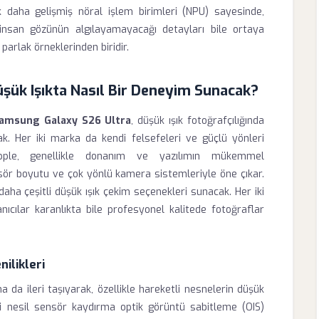
k daha gelişmiş nöral işlem birimleri (NPU) sayesinde,
k insan gözünün algılayamayacağı detayları bile ortaya
 parlak örneklerinden biridir.
üşük Işıkta Nasıl Bir Deneyim Sunacak?
amsung Galaxy S26 Ultra
, düşük ışık fotoğrafçılığında
ak. Her iki marka da kendi felsefeleri ve güçlü yönleri
 Apple, genellikle donanım ve yazılımın mükemmel
ör boyutu ve çok yönlü kamera sistemleriyle öne çıkar.
daha çeşitli düşük ışık çekim seçenekleri sunacak. Her iki
ıcılar karanlıkta bile profesyonel kalitede fotoğraflar
ilikleri
da ileri taşıyarak, özellikle hareketli nesnelerin düşük
ni nesil sensör kaydırma optik görüntü sabitleme (OIS)