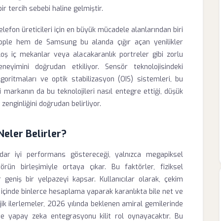
bir tercih sebebi haline gelmiştir.
 telefon üreticileri için en büyük mücadele alanlarından biri
Apple hem de Samsung bu alanda çığır açan yenilikler
loş iç mekanlar veya alacakaranlık portreler gibi zorlu
eneyimini doğrudan etkiliyor. Sensör teknolojisindeki
goritmaları ve optik stabilizasyon (OIS) sistemleri, bu
ki markanın da bu teknolojileri nasıl entegre ettiği, düşük
 zenginliğini doğrudan belirliyor.
eler Belirler?
adar iyi performans göstereceği, yalnızca megapiksel
örün birleşimiyle ortaya çıkar. Bu faktörler, fiziksel
geniş bir yelpazeyi kapsar. Kullanıcılar olarak, çekim
 içinde binlerce hesaplama yaparak karanlıkta bile net ve
jik ilerlemeler, 2026 yılında beklenen amiral gemilerinde
ve yapay zeka entegrasyonu kilit rol oynayacaktır. Bu