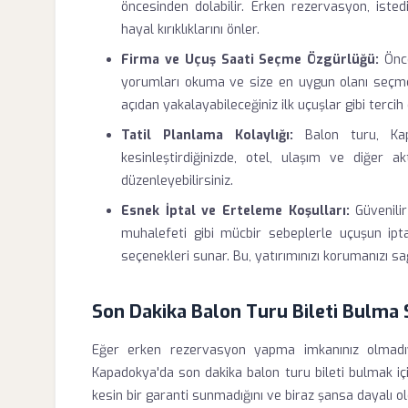
öncesinden dolabilir. Erken rezervasyon, isted
hayal kırıklıklarını önler.
Firma ve Uçuş Saati Seçme Özgürlüğü:
Önce
yorumları okuma ve size en uygun olanı seçme
açıdan yakalayabileceğiniz ilk uçuşlar gibi tercih 
Tatil Planlama Kolaylığı:
Balon turu, Kapa
kesinleştirdiğinizde, otel, ulaşım ve diğer ak
düzenleyebilirsiniz.
Esnek İptal ve Erteleme Koşulları:
Güvenilir
muhalefeti gibi mücbir sebeplerle uçuşun i
seçenekleri sunar. Bu, yatırımınızı korumanızı sa
Son Dakika Balon Turu Bileti Bulma 
Eğer erken rezervasyon yapma imkanınız olmadı
Kapadokya'da son dakika balon turu bileti bulmak içi
kesin bir garanti sunmadığını ve biraz şansa dayalı