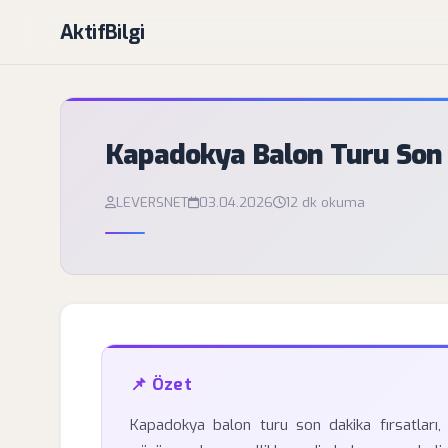
AktifBilgi
Kapadokya Balon Turu Son D
LEVERSNET
03.04.2026
12 dk okuma
📌 Özet
Kapadokya balon turu son dakika fırsatları,