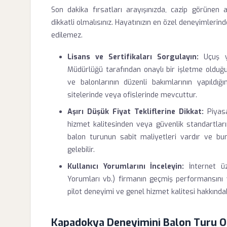
Son dakika fırsatları arayışınızda, cazip görünen 
dikkatli olmalısınız. Hayatınızın en özel deneyimlerind
edilemez.
Lisans ve Sertifikaları Sorgulayın:
Uçuş ya
Müdürlüğü tarafından onaylı bir işletme olduğun
ve balonlarının düzenli bakımlarının yapıldığ
sitelerinde veya ofislerinde mevcuttur.
Aşırı Düşük Fiyat Tekliflerine Dikkat:
Piyasa
hizmet kalitesinden veya güvenlik standartlarınd
balon turunun sabit maliyetleri vardır ve bun
gelebilir.
Kullanıcı Yorumlarını İnceleyin:
İnternet üz
Yorumları vb.) firmanın geçmiş performansını ve
pilot deneyimi ve genel hizmet kalitesi hakkında
Kapadokya Deneyimini Balon Turu 