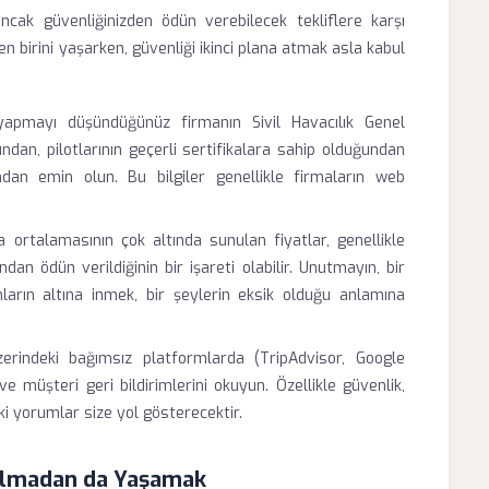
ancak güvenliğinizden ödün verebilecek tekliflere karşı
en birini yaşarken, güvenliği ikinci plana atmak asla kabul
pmayı düşündüğünüz firmanın Sivil Havacılık Genel
dan, pilotlarının geçerli sertifikalara sahip olduğundan
ından emin olun. Bu bilgiler genellikle firmaların web
 ortalamasının çok altında sunulan fiyatlar, genellikle
an ödün verildiğinin bir işareti olabilir. Unutmayın, bir
ların altına inmek, bir şeylerin eksik olduğu anlamına
erindeki bağımsız platformlarda (TripAdvisor, Google
 müşteri geri bildirimlerini okuyun. Özellikle güvenlik,
ki yorumlar size yol gösterecektir.
Olmadan da Yaşamak