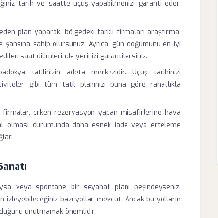
iğiniz tarih ve saatte uçuş yapabilmenizi garanti eder,
den plan yaparak, bölgedeki farklı firmaları araştırma,
 şansına sahip olursunuz. Ayrıca, gün doğumunu en iyi
edilen saat dilimlerinde yerinizi garantilersiniz.
dokya tatilinizin adeta merkezidir. Uçuş tarihinizi
tiviteler gibi tüm tatil planınızı buna göre rahatlıkla
 firmalar, erken rezervasyon yapan misafirlerine hava
ptal olması durumunda daha esnek iade veya erteleme
ğlar.
Sanatı
ysa veya spontane bir seyahat planı peşindeyseniz,
n izleyebileceğiniz bazı yollar mevcut. Ancak bu yolların
 olduğunu unutmamak önemlidir.