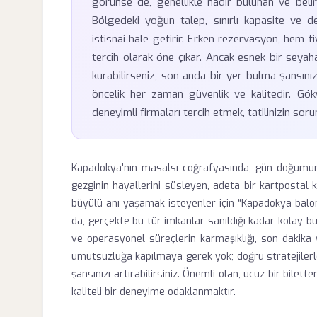
görünse de, genellikle nadir bulunan ve belirl
Bölgedeki yoğun talep, sınırlı kapasite ve de
istisnai hale getirir. Erken rezervasyon, hem f
tercih olarak öne çıkar. Ancak esnek bir seyaha
kurabilirseniz, son anda bir yer bulma şansını
öncelik her zaman güvenlik ve kalitedir. Göky
deneyimli firmaları tercih etmek, tatilinizin sor
Kapadokya'nın masalsı coğrafyasında, gün doğumunun
gezginin hayallerini süsleyen, adeta bir kartpostal 
büyülü anı yaşamak isteyenler için “Kapadokya balon 
da, gerçekte bu tür imkanlar sanıldığı kadar kolay bu
ve operasyonel süreçlerin karmaşıklığı, son dakik
umutsuzluğa kapılmaya gerek yok; doğru stratejilerle
şansınızı artırabilirsiniz. Önemli olan, ucuz bir bile
kaliteli bir deneyime odaklanmaktır.