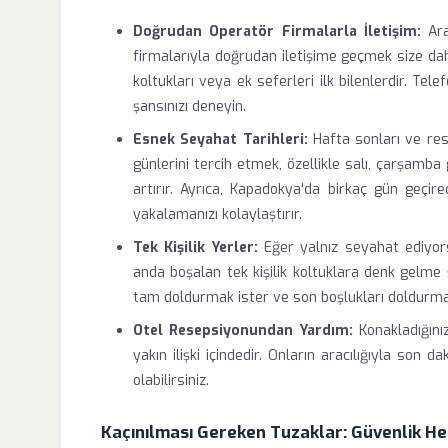
Doğrudan Operatör Firmalarla İletişim:
Ara
firmalarıyla doğrudan iletişime geçmek size daha
koltukları veya ek seferleri ilk bilenlerdir. T
şansınızı deneyin.
Esnek Seyahat Tarihleri:
Hafta sonları ve resm
günlerini tercih etmek, özellikle salı, çarşamba 
artırır. Ayrıca, Kapadokya'da birkaç gün geçi
yakalamanızı kolaylaştırır.
Tek Kişilik Yerler:
Eğer yalnız seyahat ediyors
anda boşalan tek kişilik koltuklara denk gelme ş
tam doldurmak ister ve son boşlukları doldurmak i
Otel Resepsiyonundan Yardım:
Konakladığınız
yakın ilişki içindedir. Onların aracılığıyla son 
olabilirsiniz.
Kaçınılması Gereken Tuzaklar: Güvenlik H