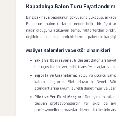
Kapadokya Balon Turu Fiyatlandırma
Bir sıcak hava balonunun gökyüzüne yükselişi, arkasında
Bu durum, balon turlarının neden belirli bir fiyat a
nadir olduğunu açıklayan temel faktörlerden biridir. 
değildir; aslında kapsamlı bir hizmet paketinin karşılığı
Maliyet Kalemleri ve Sektör Dinamikleri
Yakıt ve Operasyonel Giderler:
Balonları haval
her uçuş için bir yer ekibi, transfer araçları ve b
Sigorta ve Lisanslama:
Yolcu ve üçüncü şahıs s
kalem oluşturur. Sivil Havacılık Genel Mü
standartlarına uyum, sürekli denetimler ve lisans
Pilot ve Yer Ekibi Maaşları:
Deneyimli pilotlar
taşıyan profesyonellerdir. Yer ekibi de ay
profesyonellerin maaşları, hizmet kalitesinin ana