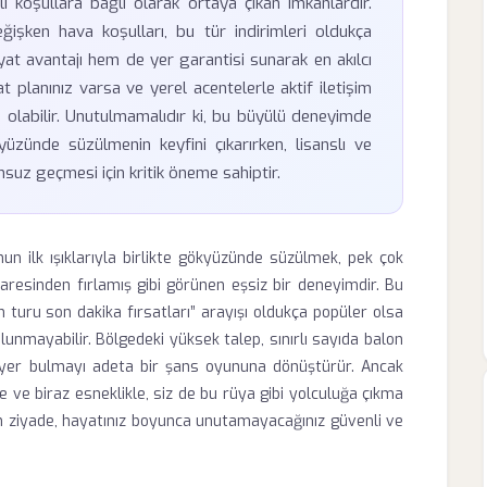
i koşullara bağlı olarak ortaya çıkan imkanlardır.
ğişken hava koşulları, bu tür indirimleri oldukça
iyat avantajı hem de yer garantisi sunarak en akılcı
t planınız varsa ve yerel acentelerle aktif iletişim
z olabilir. Unutulmamalıdır ki, bu büyülü deneyimde
üzünde süzülmenin keyfini çıkarırken, lisanslı ve
unsuz geçmesi için kritik öneme sahiptir.
 ilk ışıklarıyla birlikte gökyüzünde süzülmek, pek çok
karesinden fırlamış gibi görünen eşsiz bir deneyimdir. Bu
turu son dakika fırsatları” arayışı oldukça popüler olsa
lunmayabilir. Bölgedeki yüksek talep, sınırlı sayıda balon
a yer bulmayı adeta bir şans oyununa dönüştürür. Ancak
 ve biraz esneklikle, siz de bu rüya gibi yolculuğa çıkma
tten ziyade, hayatınız boyunca unutamayacağınız güvenli ve