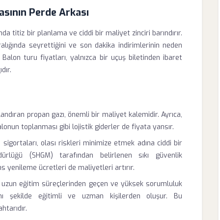
sının Perde Arkası
 titiz bir planlama ve ciddi bir maliyet zinciri barındırır.
ralığında seyrettiğini ve son dakika indirimlerinin neden
Balon turu fiyatları, yalnızca bir uçuş biletinden ibaret
dır.
andıran propan gazı, önemli bir maliyet kalemidir. Ayrıca,
alonun toplanması gibi lojistik giderler de fiyata yansır.
igortaları, olası riskleri minimize etmek adına ciddi bir
dürlüğü (SHGM) tarafından belirlenen sıkı güvenlik
 yenileme ücretleri de maliyetleri artırır.
, uzun eğitim süreçlerinden geçen ve yüksek sorumluluk
nı şekilde eğitimli ve uzman kişilerden oluşur. Bu
htarıdır.