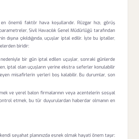
 en önemli faktör hava koşullarıdır. Rüzgar hızı, görüş
parametreler, Sivil Havacılık Genel Müdürlüğü tarafından
in dışına çıkıldığında, uçuşlar iptal edilir. İşte bu iptaller,
lerden biridir:
nedeniyle bir gün iptal edilen uçuşlar, sonraki günlerde
n, iptal olan uçuşların yerine ekstra seferler konulabilir
n misafirlerin yerleri boş kalabilir. Bu durumlar, son
k ve yerel balon firmalarının veya acentelerin sosyal
 kontrol etmek, bu tür duyurulardan haberdar olmanın en
 kendi seyahat planınızda esnek olmak hayati önem taşır: