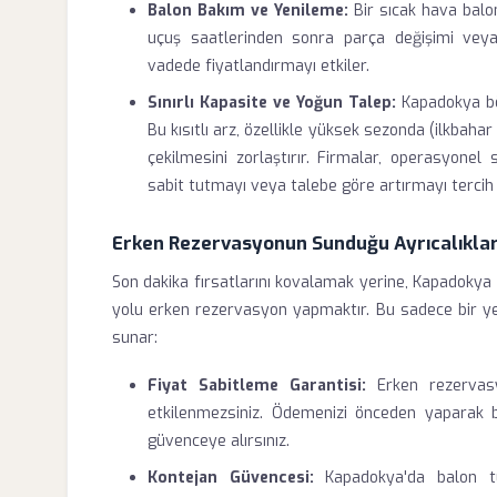
Balon Bakım ve Yenileme:
Bir sıcak hava balon
uçuş saatlerinden sonra parça değişimi vey
vadede fiyatlandırmayı etkiler.
Sınırlı Kapasite ve Yoğun Talep:
Kapadokya böl
Bu kısıtlı arz, özellikle yüksek sezonda (ilkbahar
çekilmesini zorlaştırır. Firmalar, operasyonel s
sabit tutmayı veya talebe göre artırmayı tercih 
Erken Rezervasyonun Sunduğu Ayrıcalıkla
Son dakika fırsatlarını kovalamak yerine, Kapadokya b
yolu erken rezervasyon yapmaktır. Bu sadece bir ye
sunar:
Fiyat Sabitleme Garantisi:
Erken rezervasyo
etkilenmezsiniz. Ödemenizi önceden yaparak bü
güvenceye alırsınız.
Kontejan Güvencesi:
Kapadokya'da balon tur