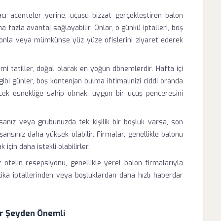
cı acenteler yerine, uçuşu bizzat gerçekleştiren balon
 fazla avantaj sağlayabilir. Onlar, o günkü iptalleri, boş
elefonla veya mümkünse yüz yüze ofislerini ziyaret ederek
i tatiller, doğal olarak en yoğun dönemlerdir. Hafta içi
gibi günler, boş kontenjan bulma ihtimalinizi ciddi oranda
recek esnekliğe sahip olmak, uygun bir uçuş penceresini
anız veya grubunuzda tek kişilik bir boşluk varsa, son
ansınız daha yüksek olabilir. Firmalar, genellikle balonu
çin daha istekli olabilirler.
 otelin resepsiyonu, genellikle yerel balon firmalarıyla
dakika iptallerinden veya boşluklardan daha hızlı haberdar
er Şeyden Önemli