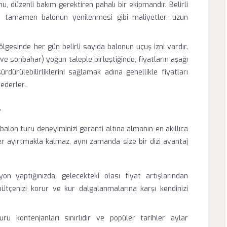
u, düzenli bakım gerektiren pahalı bir ekipmandır. Belirli
a tamamen balonun yenilenmesi gibi maliyetler, uzun
gesinde her gün belirli sayıda balonun uçuş izni vardır.
 ve sonbahar) yoğun taleple birleştiğinde, fiyatların aşağı
ürdürülebilirliklerini sağlamak adına genellikle fiyatları
ederler.
r
alon turu deneyiminizi garanti altına almanın en akıllıca
r ayırtmakla kalmaz, aynı zamanda size bir dizi avantaj
n yaptığınızda, gelecekteki olası fiyat artışlarından
tçenizi korur ve kur dalgalanmalarına karşı kendinizi
u kontenjanları sınırlıdır ve popüler tarihler aylar