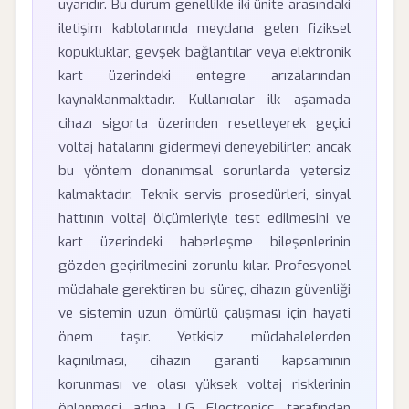
uyarıdır. Bu durum genellikle iki ünite arasındaki
iletişim kablolarında meydana gelen fiziksel
kopukluklar, gevşek bağlantılar veya elektronik
kart üzerindeki entegre arızalarından
kaynaklanmaktadır. Kullanıcılar ilk aşamada
cihazı sigorta üzerinden resetleyerek geçici
voltaj hatalarını gidermeyi deneyebilirler; ancak
bu yöntem donanımsal sorunlarda yetersiz
kalmaktadır. Teknik servis prosedürleri, sinyal
hattının voltaj ölçümleriyle test edilmesini ve
kart üzerindeki haberleşme bileşenlerinin
gözden geçirilmesini zorunlu kılar. Profesyonel
müdahale gerektiren bu süreç, cihazın güvenliği
ve sistemin uzun ömürlü çalışması için hayati
önem taşır. Yetkisiz müdahalelerden
kaçınılması, cihazın garanti kapsamının
korunması ve olası yüksek voltaj risklerinin
önlenmesi adına LG Electronics tarafından