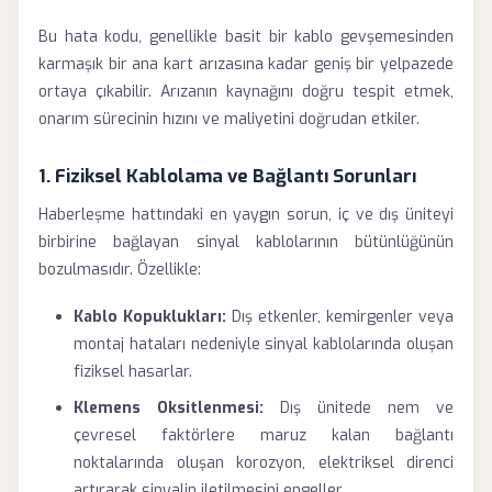
Bu hata kodu, genellikle basit bir kablo gevşemesinden
karmaşık bir ana kart arızasına kadar geniş bir yelpazede
ortaya çıkabilir. Arızanın kaynağını doğru tespit etmek,
onarım sürecinin hızını ve maliyetini doğrudan etkiler.
1. Fiziksel Kablolama ve Bağlantı Sorunları
Haberleşme hattındaki en yaygın sorun, iç ve dış üniteyi
birbirine bağlayan sinyal kablolarının bütünlüğünün
bozulmasıdır. Özellikle:
Kablo Kopuklukları:
Dış etkenler, kemirgenler veya
montaj hataları nedeniyle sinyal kablolarında oluşan
fiziksel hasarlar.
Klemens Oksitlenmesi:
Dış ünitede nem ve
çevresel faktörlere maruz kalan bağlantı
noktalarında oluşan korozyon, elektriksel direnci
artırarak sinyalin iletilmesini engeller.