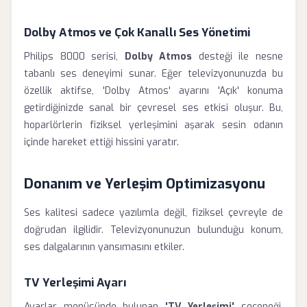
Dolby Atmos ve Çok Kanallı Ses Yönetimi
Philips 8000 serisi,
Dolby Atmos
desteği ile nesne
tabanlı ses deneyimi sunar. Eğer televizyonunuzda bu
özellik aktifse, 'Dolby Atmos' ayarını 'Açık' konuma
getirdiğinizde sanal bir çevresel ses etkisi oluşur. Bu,
hoparlörlerin fiziksel yerleşimini aşarak sesin odanın
içinde hareket ettiği hissini yaratır.
Donanım ve Yerleşim Optimizasyonu
Ses kalitesi sadece yazılımla değil, fiziksel çevreyle de
doğrudan ilgilidir. Televizyonunuzun bulunduğu konum,
ses dalgalarının yansımasını etkiler.
TV Yerleşimi Ayarı
Ayarlar menüsünde bulunan
'TV Yerleşimi'
seçeneği,