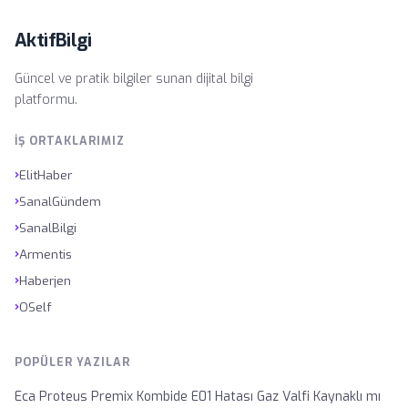
AktifBilgi
Güncel ve pratik bilgiler sunan dijital bilgi
platformu.
İŞ ORTAKLARIMIZ
›
ElitHaber
›
SanalGündem
›
SanalBilgi
›
Armentis
›
Haberjen
›
OSelf
POPÜLER YAZILAR
Eca Proteus Premix Kombide E01 Hatası Gaz Valfi Kaynaklı mı