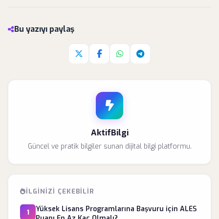
Bu yazıyı paylaş
Twitter'da paylaş
Facebook'da paylaş
Whatsapp'da paylaş
Telegram'da paylaş
AktifBilgi
Güncel ve pratik bilgiler sunan dijital bilgi platformu.
İLGINIZI ÇEKEBILIR
Yüksek Lisans Programlarına Başvuru için ALES
1
Puanı En Az Kaç Olmalı?