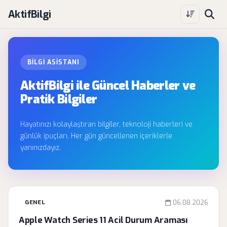
AktifBilgi
BILGI ASISTANI
AktifBilgi ile Güncel Haberler ve
Pratik Bilgiler
Hayatınızı kolaylaştıran bilgiler, teknoloji haberleri ve
günlük ipuçları. Her gün güncellenen içeriklerle
yanınızdayız.
GENEL
06.08.2026
Apple Watch Series 11 Acil Durum Araması