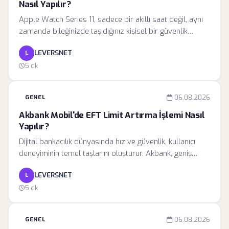
Nasıl Yapılır?
Apple Watch Series 11, sadece bir akıllı saat değil, aynı
zamanda bileğinizde taşıdığınız kişisel bir güvenlik
asistanıdır. Apple, yeni nesil donanımıyla acil durum
LEVERSNET
L
müdahale süreçlerini daha erişilebilir, hızlı ve güvenilir
hale getirdi. Şirketin resmi teknik dokümanlarında
5 dk
belirtildiği üzere, bu cihaz, kritik anlarda kullanıcıların
yerel acil servis birimleriyle doğrudan iletişim kurmasını
GENEL
06.08.2026
sağlayan çok katmanlı bir güvenlik protokolüne sahiptir.
Akbank Mobil'de EFT Limit Artırma İşlemi Nasıl
Yapılır?
Dijital bankacılık dünyasında hız ve güvenlik, kullanıcı
deneyiminin temel taşlarını oluşturur. Akbank, geniş
müşteri kitlesinin günlük finansal ihtiyaçlarını karşılamak
LEVERSNET
L
amacıyla geliştirdiği Akbank Mobil uygulaması
üzerinden, para transferi limitlerini yönetme imkanı
5 dk
sunmaktadır. Modern bankacılık standartlarında EFT ve
havale işlemleri için varsayılan limitler bulunsa da,
GENEL
06.08.2026
yüksek tutarlı ödemeler yapmanız gereken durumlarda