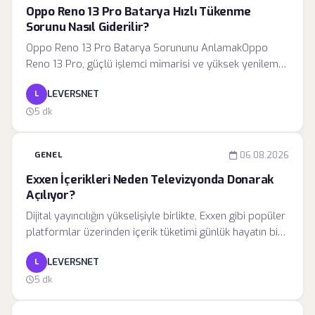
bu limitleri kendi tercihlerinize göre optimize etmeniz
Oppo Reno 13 Pro Batarya Hızlı Tükenme
mümkündür.
Sorunu Nasıl Giderilir?
Oppo Reno 13 Pro Batarya Sorununu AnlamakOppo
Reno 13 Pro, güçlü işlemci mimarisi ve yüksek yenileme
hızına sahip ekranı ile akıllı telefon pazarında üst
LEVERSNET
L
segmentte yer alıyor. Ancak, bu donanımsal güç, doğru
bir yazılım yönetimi ile birleşmediğinde ciddi enerji
5 dk
tüketim dengesizliklerine yol açabiliyor. Kullanıcılar
tarafından bildirilen hızlı pil tükenmesi şikayetleri,
GENEL
06.08.2026
genellikle cihazın bekleme modundayken bile yüksek
oranda enerji harcaması ve arka plan servislerinin
Exxen İçerikleri Neden Televizyonda Donarak
işlemciyi sürekli tetiklemesiyle ilişkilendiriliyor.
Açılıyor?
Dijital yayıncılığın yükselişiyle birlikte, Exxen gibi popüler
platformlar üzerinden içerik tüketimi günlük hayatın bir
parçası haline geldi. Ancak, özellikle büyük ölçekli maç
LEVERSNET
L
yayınları veya popüler dizi prömiyerleri sırasında akıllı
televizyonlarda yaşanan donma ve takılma sorunları,
5 dk
kullanıcı deneyimini olumsuz yönde etkileyen en büyük
engellerden biridir. Bu durum, sadece bir yazılım hatası