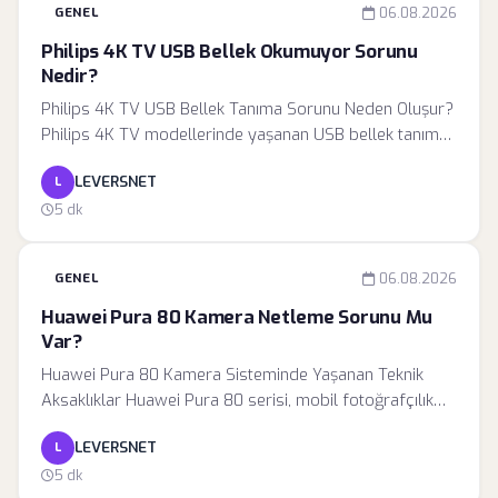
GENEL
06.08.2026
olarak değil; donanım, ağ yapısı ve sunucu etkileşimini
içeren karmaşık bir süreç olarak değerlendirilmelidir.
Philips 4K TV USB Bellek Okumuyor Sorunu
Nedir?
Philips 4K TV USB Bellek Tanıma Sorunu Neden Oluşur?
Philips 4K TV modellerinde yaşanan USB bellek tanıma
hataları, kullanıcıların medya içeriklerine erişimini
LEVERSNET
L
engelleyen karmaşık bir süreçtir. Televizyonun harici bir
depolama birimini okuyamaması, genellikle basit bir
5 dk
yazılım hatası gibi görünse de, arka planda dosya
sistemi mimarisi, enerji yönetimi ve donanım
GENEL
06.08.2026
protokolleri arasındaki iletişim kopukluğundan
kaynaklanır.
Huawei Pura 80 Kamera Netleme Sorunu Mu
Var?
Huawei Pura 80 Kamera Sisteminde Yaşanan Teknik
Aksaklıklar Huawei Pura 80 serisi, mobil fotoğrafçılık
dünyasında devrim niteliğinde optik yeniliklerle tanıtılmış
LEVERSNET
L
olsa da, kullanıcı deneyimi sürecinde beklenmedik teknik
zorluklar baş gösterdi. Özellikle profesyonel seviyede
5 dk