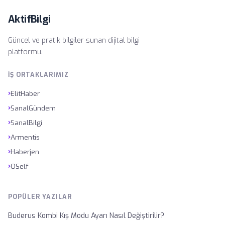
AktifBilgi
Güncel ve pratik bilgiler sunan dijital bilgi
platformu.
İŞ ORTAKLARIMIZ
›
ElitHaber
›
SanalGündem
›
SanalBilgi
›
Armentis
›
Haberjen
›
OSelf
POPÜLER YAZILAR
Buderus Kombi Kış Modu Ayarı Nasıl Değiştirilir?