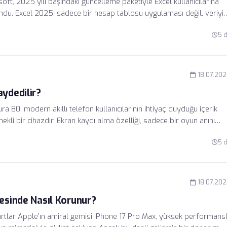
ft, 2025 yılı başındaki güncelleme paketiyle Excel kullanıcılarına
ndu. Excel 2025, sadece bir hesap tablosu uygulaması değil, veriyi
teklenen bir asistan olarak konumlanıyor. Özellikle büyük veri
5 
, veriyi sadeleştirme ve analiz etme süreçleri artık çok daha akışkan
18.07.20
aydedilir?
 80, modern akıllı telefon kullanıcılarının ihtiyaç duyduğu içerik
li bir cihazdır. Ekran kaydı alma özelliği, sadece bir oyun anını
ı zamanda sesli anlatımlar ekleyerek profesyonel bir sunum halin
5 
üm, dışarıdan herhangi bir uygulama yüklemenize gerek kalmadan
t almanızı sağlar.
18.07.20
yesinde Nasıl Korunur?
rtlar Apple'ın amiral gemisi iPhone 17 Pro Max, yüksek performansl