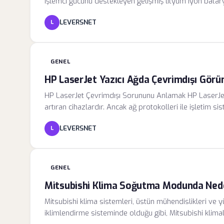
işlemci gücünü destekleyen gelişmiş lityum iyon batary
fiziksel ve kimyasal yaşlanma süreçlerine karşı hass
LEVERSNET
L
doğal bir süreç olsa da, doğru şarj alışkanlıkları ve ç
yavaşlatmak mümkündür.
GENEL
HP LaserJet Yazıcı Ağda Çevrimdışı Görün
HP LaserJet Çevrimdışı Sorununu Anlamak HP LaserJet ser
artıran cihazlardır. Ancak ağ protokolleri ile işletim 
arayüzlerinde "Çevrimdışı" veya "Erişilemez" olarak iş
LEVERSNET
L
ziyade, ağ üzerindeki iletişim kopukluklarından kaynak
GENEL
Mitsubishi Klima Soğutma Modunda Ned
Mitsubishi klima sistemleri, üstün mühendislikleri ve yük
iklimlendirme sisteminde olduğu gibi, Mitsubishi k