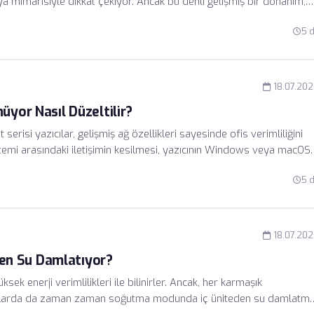
a mimarisiyle dikkat çekiyor. Ancak bu denli gelişmiş bir donanım,
asiyetini korumaktadır. Bataryanın zamanla kapasite kaybetmesi
5 
evresel faktörlere gösterilen özen ile bu süreci önemli ölçüde
18.07.20
üyor Nasıl Düzeltilir?
isi yazıcılar, gelişmiş ağ özellikleri sayesinde ofis verimliliğini
sistemi arasındaki iletişimin kesilmesi, yazıcının Windows veya macOS
aretlenmesine yol açar. Bu sorun genellikle bir donanım arızasından
5 
lanmaktadır.
18.07.20
en Su Damlatıyor?
sek enerji verimlilikleri ile bilinirler. Ancak, her karmaşık
limalarda da zaman zaman soğutma modunda iç üniteden su damlatm