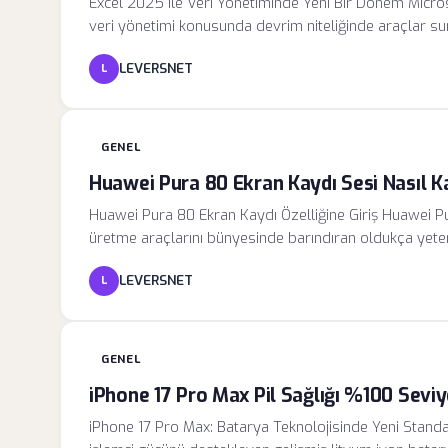
Excel 2025 ile Veri Yönetiminde Yeni Bir Dönem Microso
veri yönetimi konusunda devrim niteliğinde araçlar su
anlama ve anlamlandırma sürecinde yapay zeka ile des
LEVERSNET
L
setleri üzerinde çalışan profesyoneller için filtreleme
ve sezgisel bir yapıya kavuştu.
GENEL
Huawei Pura 80 Ekran Kaydı Sesi Nasıl K
Huawei Pura 80 Ekran Kaydı Özelliğine Giriş Huawei Pura
üretme araçlarını bünyesinde barındıran oldukça yetenek
veya bir uygulama arayüzünü kaydetmekle kalmaz; ayn
LEVERSNET
L
dönüştürülebilir. Huawei'nin sunduğu bu yerleşik çöz
sistem kaynaklarını en optimize şekilde kullanarak kayı
GENEL
iPhone 17 Pro Max Pil Sağlığı %100 Sevi
iPhone 17 Pro Max: Batarya Teknolojisinde Yeni Standa