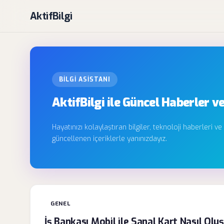
AktifBilgi
BILGI ASISTANI
AktifBilgi ile Güncel Haberler ve
Hayatınızı kolaylaştıran bilgiler, teknoloji haberleri ve
güncellenen içeriklerle yanınızdayız.
GENEL
İş Bankası Mobil ile Sanal Kart Nasıl Olu