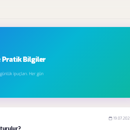
 Pratik Bilgiler
 günlük ipuçları. Her gün
19.07.20
şturulur?