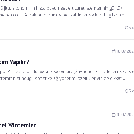
ijital ekonominin hızla büyümesi, e-ticaret işlemlerinin günlük
eden oldu. Ancak bu durum, siber saldırılar ve kart bilgilerinin
5 
18.07.20
ım Yapılır?
pple'ın teknoloji dünyasına kazandırdığı iPhone 17 modelleri, sadec
teminin sunduğu sofistike ağ yönetimi özellikleriyle de dikkat
sklerinin artmasıyla birlikte, veri trafiğini şifrelemek artık bir
5 
7, yerleşik VPN (Sanal Özel Ağ) desteği sayesinde, kullanıcıların
 veya ek uygulamalarla karmaşık süreçlere girmeden korumalarına
18.07.20
ncel Yöntemler