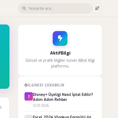
AktifBilgi
Güncel ve pratik bilgiler sunan dijital bilgi
platformu.
İLGINIZI ÇEKEBILIR
Disney+ Üyeliği Nasıl İptal Edilir?
1
Adım Adım Rehber
12.07.2026
26
Excel 2024 Vlookup Formülü ile