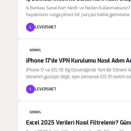
İş Bankası Sanal Kart Nedir ve Neden Kullanmalısınız? D
hayatımızın vazgeçilmez bir parçası haline gelmesine n
çalınması gibi riskleri de beraberinde getirdi.
LEVERSNET
L
GENEL
iPhone 17'de VPN Kurulumu Nasıl Adım Ad
iPhone 17 ve iOS 19: Ağ Güvenliğinde Yeni Bir Dönem A
donanım gücüyle değil, aynı zamanda iOS 19 işletim sis
çekmektedir. Günümüz dijital dünyasında siber güvenlik ri
LEVERSNET
L
seçenek değil, bir zorunluluk haline gelmiştir. iPhone 1
verilerini üçüncü taraf yazılımlara bağımlı kalmadan
olanak tanır.
GENEL
Excel 2025 Verileri Nasıl Filtrelenir? Gü