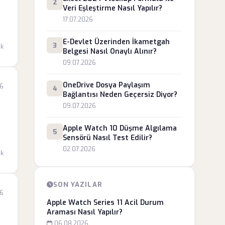
2
Veri Eşleştirme Nasıl Yapılır?
17.07.2026
E-Devlet Üzerinden İkametgah
3
dk
Belgesi Nasıl Onaylı Alınır?
09.07.2026
OneDrive Dosya Paylaşım
26
4
Bağlantısı Neden Geçersiz Diyor?
09.07.2026
e
Apple Watch 10 Düşme Algılama
5
Sensörü Nasıl Test Edilir?
02.07.2026
dk
SON YAZILAR
26
Apple Watch Series 11 Acil Durum
Araması Nasıl Yapılır?
06.08.2026