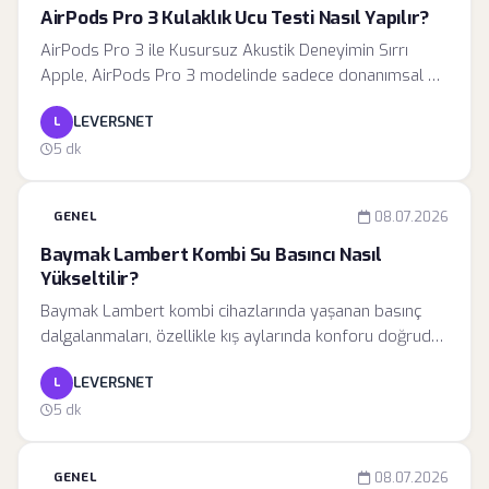
AirPods Pro 3 Kulaklık Ucu Testi Nasıl Yapılır?
AirPods Pro 3 ile Kusursuz Akustik Deneyimin Sırrı
Apple, AirPods Pro 3 modelinde sadece donanımsal bir
başarıya imza atmakla kalmıyor, aynı zamanda
LEVERSNET
L
kullanıcının kulak yapısına en uygun akustik ortamı
oluşturması için gelişmiş bir yazılım desteği sunuyor.
5 dk
Aktif gürültü engelleme (ANC) teknolojisinin verimli
çalışabilmesi, kulaklıkların kanal içerisinde dış dünyadan
GENEL
08.07.2026
tamamen izole edilmiş bir alan yaratmasına bağlıdır.
Kulaklık Ucu Uyum Testi, bu izolasyonun kalitesini ölçen
Baymak Lambert Kombi Su Basıncı Nasıl
ve kullanıcının en yüksek ses kalitesini almasını sağlayan
Yükseltilir?
temel bir optimizasyon aracıdır.
Baymak Lambert kombi cihazlarında yaşanan basınç
dalgalanmaları, özellikle kış aylarında konforu doğrudan
etkileyen teknik bir konudur. Kombi sistemleri, kapalı
LEVERSNET
L
devre çalışan bir yapıya sahip oldukları için tesisat
içerisindeki suyun belirli bir basınç değerinde sabit
5 dk
kalması gerekir. Baymak teknik servis verilerine göre, 1.
GENEL
08.07.2026