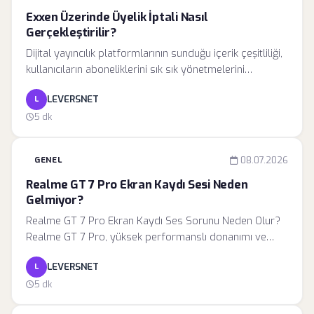
Exxen Üzerinde Üyelik İptali Nasıl
Gerçekleştirilir?
Dijital yayıncılık platformlarının sunduğu içerik çeşitliliği,
kullanıcıların aboneliklerini sık sık yönetmelerini
gerektirebilmektedir. Exxen, kullanıcı deneyimini ön
LEVERSNET
L
planda tutan yapısıyla, abonelik iptal süreçlerini
karmaşık bir prosedürden arındırarak, herkesin
5 dk
kolaylıkla uygulayabileceği bir yapıya kavuşturmuştur.
Ancak, dijital platformların genel işleyişi gereği, abonelik
GENEL
08.07.2026
iptal işlemleri belirli kurallara ve teknik kısıtlamalara
tabidir.
Realme GT 7 Pro Ekran Kaydı Sesi Neden
Gelmiyor?
Realme GT 7 Pro Ekran Kaydı Ses Sorunu Neden Olur?
Realme GT 7 Pro, yüksek performanslı donanımı ve
gelişmiş Realme UI arayüzü ile dikkat çekse de, zaman
LEVERSNET
L
zaman ekran kaydı gibi temel işlevlerde yazılımsal
darboğazlar yaşanabilmektedir. Ekran kaydı sırasında
5 dk
sesin kaydedilmemesi, genellikle donanımsal bir