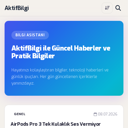
AktifBilgi
BILGI ASISTANI
AktifBilgi ile Güncel Haberler ve
Pratik Bilgiler
Hayatınızı kolaylaştıran bilgiler, teknoloji haberleri ve
günlük ipuçları. Her gün güncellenen içeriklerle
yanınızdayız.
GENEL
08.07.2026
AirPods Pro 3 Tek Kulaklık Ses Vermiyor