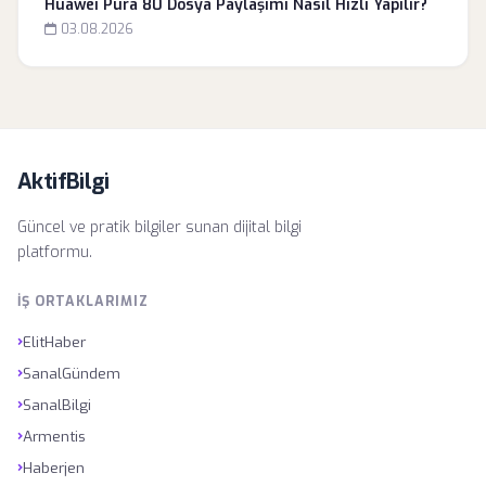
Huawei Pura 80 Dosya Paylaşımı Nasıl Hızlı Yapılır?
03.08.2026
AktifBilgi
Güncel ve pratik bilgiler sunan dijital bilgi
platformu.
İŞ ORTAKLARIMIZ
›
ElitHaber
›
SanalGündem
›
SanalBilgi
›
Armentis
›
Haberjen