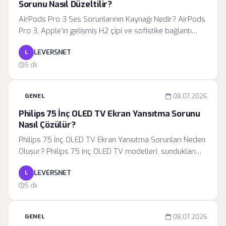
Sorunu Nasıl Düzeltilir?
AirPods Pro 3 Ses Sorunlarının Kaynağı Nedir? AirPods
Pro 3, Apple'ın gelişmiş H2 çipi ve sofistike bağlantı
mimarisi sayesinde yüksek performans sunsa da,
LEVERSNET
L
karmaşık yapısı nedeniyle zaman zaman
senkronizasyon hataları yaşanabilir. Tek kulaklıktan ses
5 dk
gelmemesi durumu, genellikle cihazın bağlı olduğu
kaynak ile kulaklık arasında kurulan Bluetooth
GENEL
08.07.2026
protokolündeki bir kesintiden kaynaklanır.
Philips 75 İnç OLED TV Ekran Yansıtma Sorunu
Nasıl Çözülür?
Philips 75 İnç OLED TV Ekran Yansıtma Sorunları Neden
Oluşur? Philips 75 inç OLED TV modelleri, sundukları
üstün görüntü kalitesiyle bilinse de, yüksek çözünürlüklü
LEVERSNET
L
içeriklerin kablosuz aktarımı sırasında bazı teknik
zorluklarla karşılaşabilir. Ekran yansıtma (Screen
5 dk
Mirroring) teknolojisi, mobil cihazınızın ekranını
televizyona yansıtmak için yerel ağ üzerindeki veri
GENEL
08.07.2026
paketlerini kullanır.