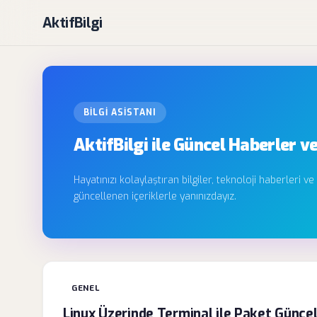
AktifBilgi
BILGI ASISTANI
AktifBilgi ile Güncel Haberler ve
Hayatınızı kolaylaştıran bilgiler, teknoloji haberleri ve
güncellenen içeriklerle yanınızdayız.
GENEL
Linux Üzerinde Terminal ile Paket Güncel