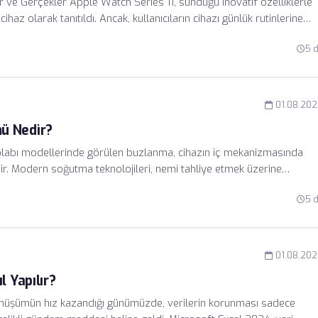
r ve Gerçekler Apple Watch Series 11, sunduğu inovatif özelliklerle
haz olarak tanıtıldı. Ancak, kullanıcıların cihazı günlük rutinlerine
utarsızlıklar Apple destek forumlarının en çok tartışılan konusu
5 
ğu yüksek işlem gücü ve sağlık sensörlerinin hassasiyeti, ciddi bir
01.08.20
ü Nedir?
labı modellerinde görülen buzlanma, cihazın iç mekanizmasında
r. Modern soğutma teknolojileri, nemi tahliye etmek üzerine
rler bu dengenin bozulmasına neden olur.
5 
01.08.20
 Yapılır?
dönüşümün hız kazandığı günümüzde, verilerin korunması sadece