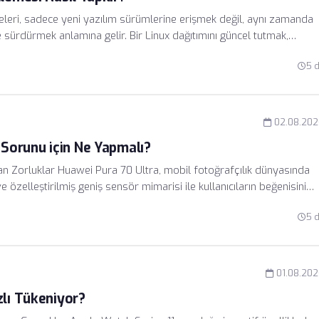
emeleri, sadece yeni yazılım sürümlerine erişmek değil, aynı zamanda
e sürdürmek anlamına gelir. Bir Linux dağıtımını güncel tutmak,
imize eder ve yazılım açıklarına karşı bir kalkan görevi görür.
5 
rayüzlere kıyasla çok daha düşük kaynak tüketimiyle çalışır ve siste
02.08.202
Sorunu için Ne Yapmalı?
an Zorluklar Huawei Pura 70 Ultra, mobil fotoğrafçılık dünyasında
 özelleştirilmiş geniş sensör mimarisi ile kullanıcıların beğenisini
ında kusursuz bir senkronizasyon gerektiriyor. Son dönemde
5 
ın fiziksel lens hareketlerinin, kamera uygulamasının görüntü işleme
a çıkıyor.
01.08.20
zlı Tükeniyor?