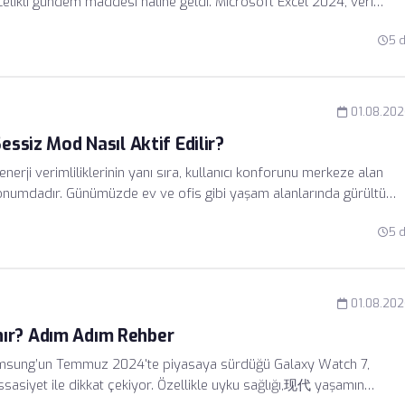
öncelikli gündem maddesi haline geldi. Microsoft Excel 2024, veri
ini modernize ederek, kullanıcıların hassas dosyalarını dış tehditlere
5 
 sunuyor. Bu sürümde öne çıkan en önemli özellik, şifreleme
algoritmalarının güncel siber güvenlik standartlarıyla uyumlu hale
01.08.20
essiz Mod Nasıl Aktif Edilir?
nerji verimliliklerinin yanı sıra, kullanıcı konforunu merkeze alan
 konumdadır. Günümüzde ev ve ofis gibi yaşam alanlarında gürültü
itesini doğrudan etkileyen bir unsurdur. Mitsubishi Electric
5 
et Mode), cihazın soğutma veya ısıtma performansından ödün
defler.
01.08.20
nır? Adım Adım Rehber
amsung’un Temmuz 2024'te piyasaya sürdüğü Galaxy Watch 7,
sasiyet ile dikkat çekiyor. Özellikle uyku sağlığı,现代 yaşamın