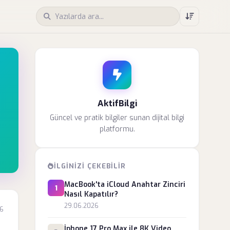
AktifBilgi
Güncel ve pratik bilgiler sunan dijital bilgi
platformu.
İLGINIZI ÇEKEBILIR
MacBook'ta iCloud Anahtar Zinciri
1
Nasıl Kapatılır?
29.06.2026
6
İphone 17 Pro Max ile 8K Video