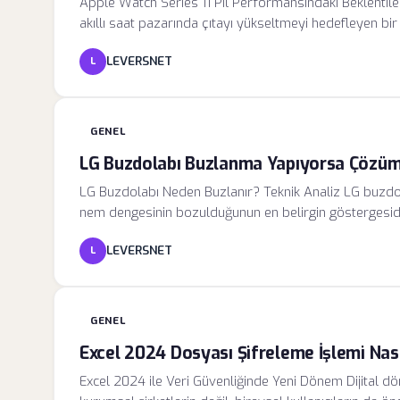
Apple Watch Series 11 Pil Performansındaki Beklentile
akıllı saat pazarında çıtayı yükseltmeyi hedefleyen bir ci
dahil etmesiyle birlikte, pil ömrü konusunda yaşanan t
LEVERSNET
L
haline geldi. Teknik açıdan bakıldığında, cihazın sundu
enerji ihtiyacını da beraberinde getirmektedir.
GENEL
LG Buzdolabı Buzlanma Yapıyorsa Çözüm
LG Buzdolabı Neden Buzlanır? Teknik Analiz LG buzdo
nem dengesinin bozulduğunun en belirgin göstergesidi
kurgulanmış olsa da, bazı çevresel veya teknik faktö
LEVERSNET
L
GENEL
Excel 2024 Dosyası Şifreleme İşlemi Nasıl
Excel 2024 ile Veri Güvenliğinde Yeni Dönem Dijital 