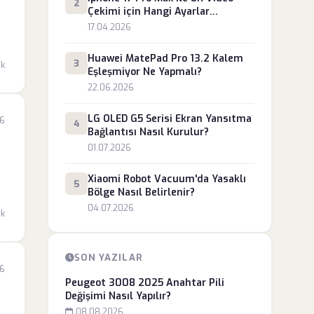
2
Çekimi için Hangi Ayarlar
Gereklidir?
17.04.2026
Huawei MatePad Pro 13.2 Kalem
3
dk
m
Eşleşmiyor Ne Yapmalı?
22.06.2026
LG OLED G5 Serisi Ekran Yansıtma
6
4
Bağlantısı Nasıl Kurulur?
01.07.2026
Xiaomi Robot Vacuum'da Yasaklı
5
Bölge Nasıl Belirlenir?
04.07.2026
dk
SON YAZILAR
26
Peugeot 3008 2025 Anahtar Pili
Değişimi Nasıl Yapılır?
08.08.2026