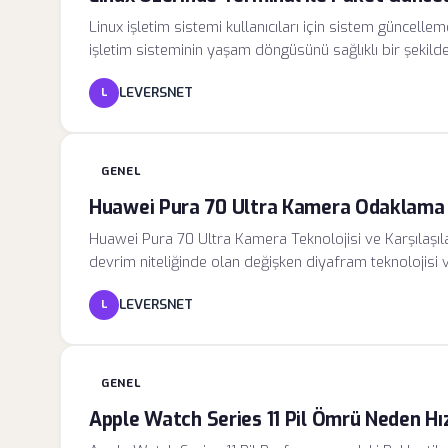
Linux işletim sistemi kullanıcıları için sistem güncell
işletim sisteminin yaşam döngüsünü sağlıklı bir şekild
sistemin kararlılığını artırır, donanım uyumluluğunu opt
LEVERSNET
L
Terminal üzerinden yürütülen bu süreçler, grafiksel a
yöneticilerine tam kontrol sağlar.
GENEL
Huawei Pura 70 Ultra Kamera Odaklama 
Huawei Pura 70 Ultra Kamera Teknolojisi ve Karşılaşıl
devrim niteliğinde olan değişken diyafram teknolojisi ve
kazandı. Ancak bu karmaşık optik yapı, yazılım taraf
LEVERSNET
L
kullanıcıların deneyimlediği odaklama sorunları, cihaz
algoritmalarıyla eş zamanlı çalışamaması sonucu ortay
GENEL
Apple Watch Series 11 Pil Ömrü Neden Hı