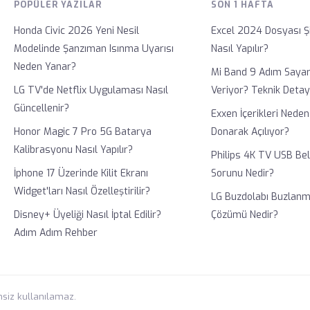
POPÜLER YAZILAR
SON 1 HAFTA
Honda Civic 2026 Yeni Nesil
Excel 2024 Dosyası Ş
Modelinde Şanzıman Isınma Uyarısı
Nasıl Yapılır?
Neden Yanar?
Mi Band 9 Adım Sayar
LG TV'de Netflix Uygulaması Nasıl
Veriyor? Teknik Detay
Güncellenir?
Exxen İçerikleri Nede
Honor Magic 7 Pro 5G Batarya
Donarak Açılıyor?
Kalibrasyonu Nasıl Yapılır?
Philips 4K TV USB Be
İphone 17 Üzerinde Kilit Ekranı
Sorunu Nedir?
Widget'ları Nasıl Özelleştirilir?
LG Buzdolabı Buzlanm
Disney+ Üyeliği Nasıl İptal Edilir?
Çözümü Nedir?
Adım Adım Rehber
insiz kullanılamaz.