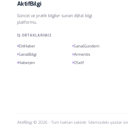
AktifBilgi
Güncel ve pratik bilgiler sunan dijital bilgi
platformu.
İŞ ORTAKLARIMIZ
›
›
ElitHaber
SanalGündem
›
›
SanalBilgi
Armentis
›
›
Haberjen
OSelf
AktifBilgi © 2026 - Tüm hakları saklıdır. Sitemizdeki yazılar iz