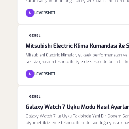
kurumsal şirketlerin değil, bireysel kullanıcıların da 
sızıntılarını minimize etmek adına güvenlik protokoller
LEVERSNET
L
karşı korumalarını sağlayan yerleşik ve etkili bir yapı
arayüzünün erişilebilirliğinin artırılması ve şifreleme 
getirilmesidir.
GENEL
Mitsubishi Electric Klima Kumandası ile S
Mitsubishi Electric klimalar, yüksek performansları ve e
sessiz çalışma teknolojileriyle de sektörde öncü bir
kirliliğinden kaçınmak, çalışma verimliliğini ve uyku kal
LEVERSNET
L
mühendisleri tarafından geliştirilen sessiz mod (Qui
vermeden ses basıncını desibel bazında düşürmeyi he
GENEL
Galaxy Watch 7 Uyku Modu Nasıl Ayarla
Galaxy Watch 7 ile Uyku Takibinde Yeni Bir Dönem S
biyometrik izleme teknolojilerinde sunduğu yüksek has