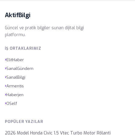
AktifBilgi
Güncel ve pratik bilgiler sunan dijital bilgi
platformu.
İŞ ORTAKLARIMIZ
›
ElitHaber
›
SanalGündem
›
SanalBilgi
›
Armentis
›
Haberjen
›
OSelf
POPÜLER YAZILAR
2026 Model Honda Civic 1.5 Vtec Turbo Motor Rölanti