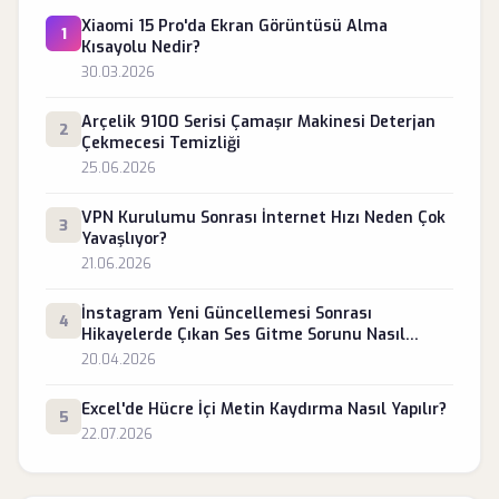
Xiaomi 15 Pro'da Ekran Görüntüsü Alma
1
Kısayolu Nedir?
30.03.2026
Arçelik 9100 Serisi Çamaşır Makinesi Deterjan
2
Çekmecesi Temizliği
25.06.2026
VPN Kurulumu Sonrası İnternet Hızı Neden Çok
3
Yavaşlıyor?
21.06.2026
İnstagram Yeni Güncellemesi Sonrası
4
Hikayelerde Çıkan Ses Gitme Sorunu Nasıl
Çözülür?
20.04.2026
Excel'de Hücre İçi Metin Kaydırma Nasıl Yapılır?
5
22.07.2026