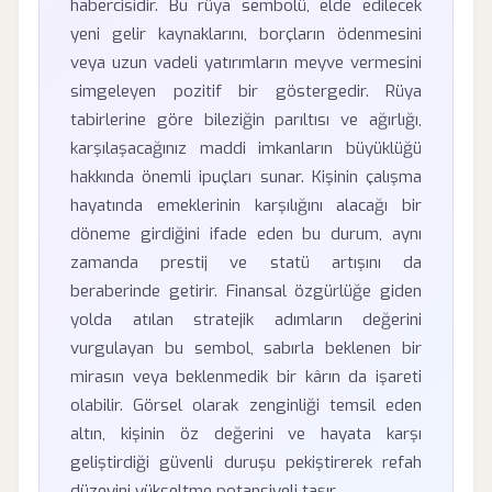
habercisidir. Bu rüya sembolü, elde edilecek
yeni gelir kaynaklarını, borçların ödenmesini
veya uzun vadeli yatırımların meyve vermesini
simgeleyen pozitif bir göstergedir. Rüya
tabirlerine göre bileziğin parıltısı ve ağırlığı,
karşılaşacağınız maddi imkanların büyüklüğü
hakkında önemli ipuçları sunar. Kişinin çalışma
hayatında emeklerinin karşılığını alacağı bir
döneme girdiğini ifade eden bu durum, aynı
zamanda prestij ve statü artışını da
beraberinde getirir. Finansal özgürlüğe giden
yolda atılan stratejik adımların değerini
vurgulayan bu sembol, sabırla beklenen bir
mirasın veya beklenmedik bir kârın da işareti
olabilir. Görsel olarak zenginliği temsil eden
altın, kişinin öz değerini ve hayata karşı
geliştirdiği güvenli duruşu pekiştirerek refah
düzeyini yükseltme potansiyeli taşır.