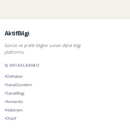
AktifBilgi
Güncel ve pratik bilgiler sunan dijital bilgi
platformu.
İŞ ORTAKLARIMIZ
›
ElitHaber
›
SanalGündem
›
SanalBilgi
›
Armentis
›
Haberjen
›
OSelf