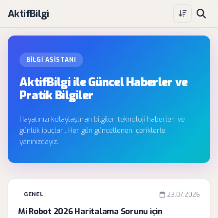
AktifBilgi
BILGI ASISTANI
AktifBilgi ile Güncel Haberler ve
Pratik Bilgiler
Hayatınızı kolaylaştıran bilgiler, teknoloji haberleri ve
günlük ipuçları. Her gün güncellenen içeriklerle
yanınızdayız.
GENEL
23.07.2026
Mi Robot 2026 Haritalama Sorunu için