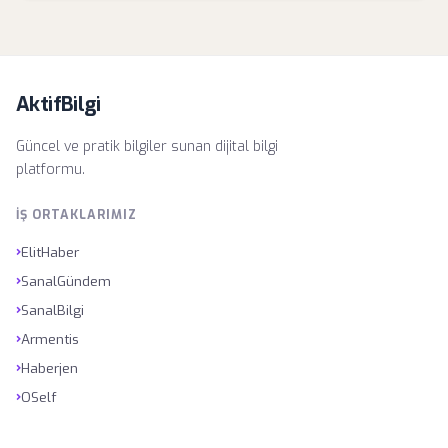
AktifBilgi
Güncel ve pratik bilgiler sunan dijital bilgi
platformu.
İŞ ORTAKLARIMIZ
›
ElitHaber
›
SanalGündem
›
SanalBilgi
›
Armentis
›
Haberjen
›
OSelf