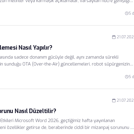
uzun metinler veya karmaşık açıklamalar, varsayılan hücre genişliği
lir. Bu durum, özellikle finansal raporlar, envanter listeleri ve
5 
 açar.
21.07.20
emesi Nasıl Yapılır?
asında sadece donanım gücüyle değil, aynı zamanda sürekli
ketin sunduğu OTA (Over-the-Air) güncellemeleri, robot süpürgenizin
 aynı zamanda gelişmiş yapay zeka algoritmaları sayesinde
5 
ekli güncel tutar. Güncelleme Öncesi Hazırlık: Başarılı Bir Kurulum
isteminin çekirdek yapısını etkilediği için hazırlık süreci oldukça
21.07.20
unu Nasıl Düzeltilir?
tkileri Microsoft Word 2026, geçtiğimiz hafta yayınlanan
ni özellikler getirse de, beraberinde ciddi bir mizanpaj sorununu d