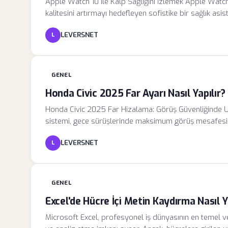
Apple Watch 10 ile Kalp Sağlığını İzlemek Apple Watch 1
kalitesini artırmayı hedefleyen sofistike bir sağlık asis
EKG (elektrokardiyogram) fonksiyonu, kalbin elektriksel
LEVERSNET
L
pazarında kullanıma sunulmasıyla birlikte, pek çok kul
öncesinde fark etme imkanına kavuşmuştur.
GENEL
Honda Civic 2025 Far Ayarı Nasıl Yapılır
Honda Civic 2025 Far Hizalama: Görüş Güvenliğinde 
sistemi, gece sürüşlerinde maksimum görüş mesafesi s
sistemlerin performansını optimize etmek, sadece sürü
LEVERSNET
L
parçası olan ışık huzmesi disiplinini sağlamak adına k
rehberlerinde, modern LED far teknolojilerinin hassas y
göre yapılması gerektiği açıkça belirtilmektedir.
GENEL
Excel'de Hücre İçi Metin Kaydırma Nasıl Y
Microsoft Excel, profesyonel iş dünyasının en temel ver