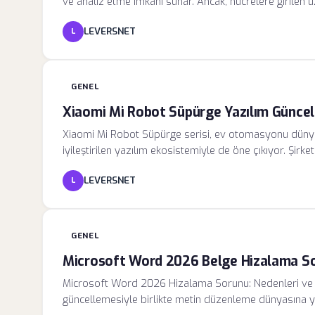
ve analiz etme imkanı sunar. Ancak, hücrelere girilen 
nedeniyle genellikle "taşma" yapar veya okunmaz hale ge
LEVERSNET
L
proje takip tablolarında ciddi bir görsel karmaşaya yol
GENEL
Xiaomi Mi Robot Süpürge Yazılım Güncell
Xiaomi Mi Robot Süpürge serisi, ev otomasyonu düny
iyileştirilen yazılım ekosistemiyle de öne çıkıyor. Şir
yalnızca hata giderme süreçlerini yönetmekle kalmaz,
LEVERSNET
L
engellerden kaçınma ve oda tanıma yeteneklerini de sür
İçin Gereklilikler Yazılım güncellemesi, cihazın işletim s
kritiktir.
GENEL
Microsoft Word 2026 Belge Hizalama Sor
Microsoft Word 2026 Hizalama Sorunu: Nedenleri ve E
güncellemesiyle birlikte metin düzenleme dünyasına ye