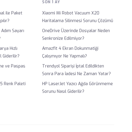
SON 1 AY
al ile Paket
Xiaomi Mi Robot Vacuum X20
ılır?
Haritalama Silinmesi Sorunu Çözümü
1 Adım Sayarı
OneDrive Üzerinde Dosyalar Neden
?
Senkronize Edilmiyor?
rya Hızlı
Amazfit 4 Ekran Dokunmatiği
Giderilir?
Çalışmıyor Ne Yapmalı?
me ve Paspas
Trendyol Siparişi İptal Edildikten
Sonra Para İadesi Ne Zaman Yatar?
5 Renk Paleti
HP LaserJet Yazıcı Ağda Görünmeme
Sorunu Nasıl Giderilir?