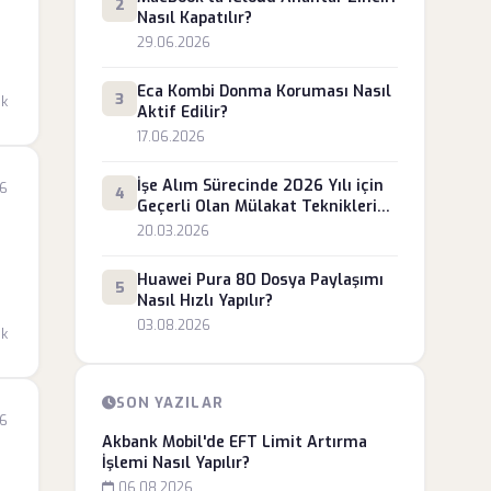
2
Nasıl Kapatılır?
29.06.2026
Eca Kombi Donma Koruması Nasıl
3
dk
Aktif Edilir?
17.06.2026
İşe Alım Sürecinde 2026 Yılı için
26
4
Geçerli Olan Mülakat Teknikleri
Nelerdir?
20.03.2026
Huawei Pura 80 Dosya Paylaşımı
5
Nasıl Hızlı Yapılır?
03.08.2026
dk
ya
SON YAZILAR
26
Akbank Mobil'de EFT Limit Artırma
İşlemi Nasıl Yapılır?
06.08.2026