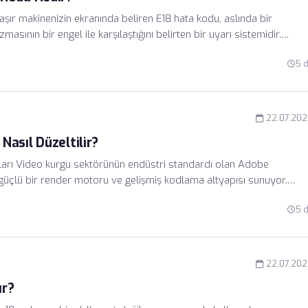
ır makinenizin ekranında beliren E18 hata kodu, aslında bir
sının bir engel ile karşılaştığını belirten bir uyarı sistemidir.
r aracılığıyla hassas bir şekilde takip edilir.
5 
22.07.20
asıl Düzeltilir?
arı Video kurgu sektörünün endüstri standardı olan Adobe
güçlü bir render motoru ve gelişmiş kodlama altyapısı sunuyor.
inimlerini ve sürücü bağımlılıklarını da getiriyor. Birçok kullanıcı,
5 
a sahip 4K/8K videoların dışa aktarımı sırasında sistemin çökmesi ve
ıyor.
22.07.20
ır?