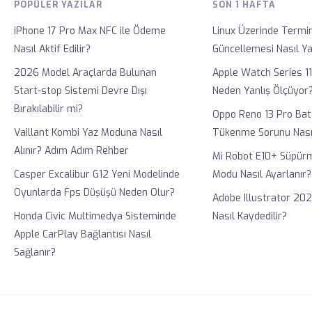
POPÜLER YAZILAR
SON 1 HAFTA
iPhone 17 Pro Max NFC ile Ödeme
Linux Üzerinde Termin
Nasıl Aktif Edilir?
Güncellemesi Nasıl Yap
2026 Model Araçlarda Bulunan
Apple Watch Series 1
Start-stop Sistemi Devre Dışı
Neden Yanlış Ölçüyor
Bırakılabilir mi?
Oppo Reno 13 Pro Bata
Vaillant Kombi Yaz Moduna Nasıl
Tükenme Sorunu Nasıl 
Alınır? Adım Adım Rehber
Mi Robot E10+ Süpür
Casper Excalibur G12 Yeni Modelinde
Modu Nasıl Ayarlanır?
Oyunlarda Fps Düşüşü Neden Olur?
Adobe Illustrator 202
Honda Civic Multimedya Sisteminde
Nasıl Kaydedilir?
Apple CarPlay Bağlantısı Nasıl
Sağlanır?