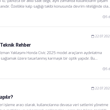
0, yalnızca bir akıllı saat değil, aynı zamanda kullanıcıların yaşam
tanıdır. Özellikle kalp sağlığı takibi konusunda devrim niteliğinde ola
 aktivitesini kaydederek ritim bozukluklarını analiz eder. Türkiye
5 
lanıcı kalp ritmindeki anormallikleri profesyonel bir tıbbi muayene
22.07.20
? Teknik Rehber
Uzman Yaklaşımı Honda Civic 2025 model araçların aydınlatma
ağlamak üzere tasarlanmış karmaşık bir optik yapıdır. Bu
cünün yolu görmesi değil, aynı zamanda trafik güvenliğinin bir
5 
ritik bir teknik süreçtir. Honda tarafından yayımlanan resmi bakım
apıları nedeniyle far hizalamasının belirli milimetrik standartlara
22.07.20
apılır?
i işleme aracı olarak, kullanıcılarına devasa veri setlerini yönetme