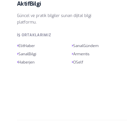
AktifBilgi
Güncel ve pratik bilgiler sunan dijital bilgi
platformu.
İŞ ORTAKLARIMIZ
›
›
ElitHaber
SanalGündem
›
›
SanalBilgi
Armentis
›
›
Haberjen
OSelf