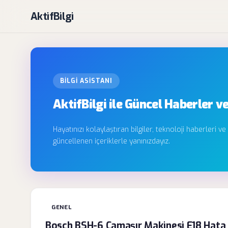
AktifBilgi
BILGI ASISTANI
AktifBilgi ile Güncel Haberler ve
Hayatınızı kolaylaştıran bilgiler, teknoloji haberleri ve
güncellenen içeriklerle yanınızdayız.
GENEL
Bosch BSH-6 Çamaşır Makinesi E18 Hata