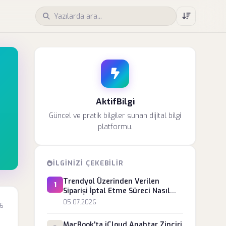
AktifBilgi
Güncel ve pratik bilgiler sunan dijital bilgi
platformu.
İLGINIZI ÇEKEBILIR
Trendyol Üzerinden Verilen
1
Siparişi İptal Etme Süreci Nasıl
İşler?
05.07.2026
26
MacBook'ta iCloud Anahtar Zinciri