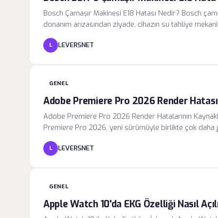
Bosch Çamaşır Makinesi E18 Hatası Nedir? Bosch çamaş
donanım arızasından ziyade, cihazın su tahliye mekanizma
Modern Bosch modellerinde su boşaltma süreci, sensörle
LEVERSNET
L
GENEL
Adobe Premiere Pro 2026 Render Hatası N
Adobe Premiere Pro 2026 Render Hatalarının Kaynakl
Premiere Pro 2026, yeni sürümüyle birlikte çok daha 
Ancak bu yenilikler, beraberinde karmaşık donanım gereks
LEVERSNET
L
özellikle uzun süreli projelerin veya yüksek bit hızın
"Error Compiling Movie" gibi hata mesajlarıyla karşılaş
GENEL
Apple Watch 10'da EKG Özelliği Nasıl Açıl